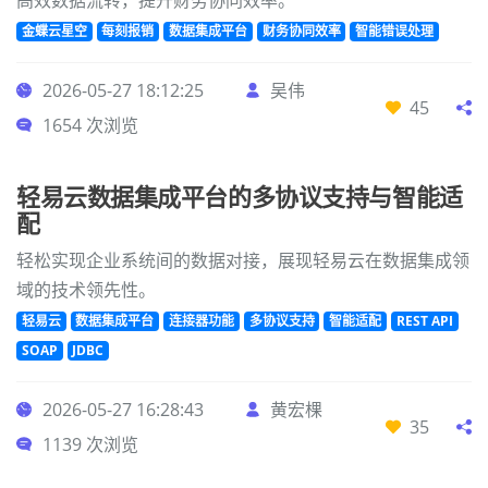
高效数据流转，提升财务协同效率。
金蝶云星空
每刻报销
数据集成平台
财务协同效率
智能错误处理
2026-05-27 18:12:25
吴伟
45
1654 次浏览
轻易云数据集成平台的多协议支持与智能适
配
轻松实现企业系统间的数据对接，展现轻易云在数据集成领
域的技术领先性。
轻易云
数据集成平台
连接器功能
多协议支持
智能适配
REST API
SOAP
JDBC
2026-05-27 16:28:43
黄宏棵
35
1139 次浏览