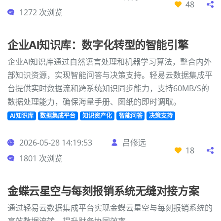
48
1272 次浏览
企业AI知识库：数字化转型的智能引擎
企业AI知识库通过自然语言处理和机器学习算法，整合内外
部知识资源，实现智能问答与决策支持。轻易云数据集成平
台提供实时数据流和跨系统知识同步能力，支持60MB/S的
数据处理能力，确保海量手册、图纸的即时调取。
AI知识库
数据集成平台
知识资产化
智能问答
决策支持
2026-05-28 14:19:53
吕修远
18
1801 次浏览
金蝶云星空与每刻报销系统无缝对接方案
通过轻易云数据集成平台实现金蝶云星空与每刻报销系统的