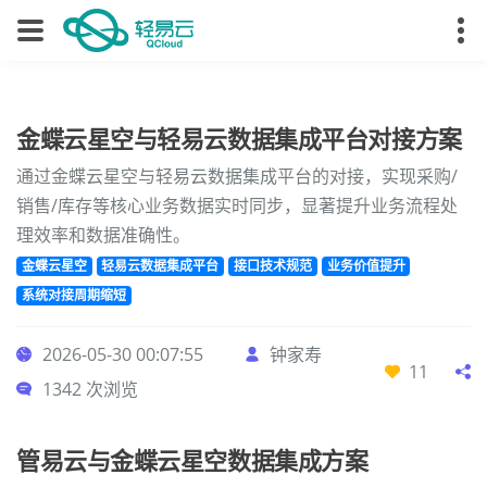
金蝶云星空与轻易云数据集成平台对接方案
通过金蝶云星空与轻易云数据集成平台的对接，实现采购/
销售/库存等核心业务数据实时同步，显著提升业务流程处
理效率和数据准确性。
金蝶云星空
轻易云数据集成平台
接口技术规范
业务价值提升
系统对接周期缩短
2026-05-30 00:07:55
钟家寿
11
1342 次浏览
管易云与金蝶云星空数据集成方案