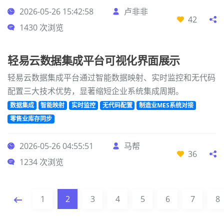
2026-05-26 15:42:58
卢非非
42
1430 次浏览
轻易云数据集成平台可视化界面展示
轻易云数据集成平台通过智能数据映射、实时监控和无代码
配置三大技术优势，显著缩短企业系统集成周期。
数据集成
智能映射
实时监控
无代码配置
制造业MES系统对接
零售业库存同步
2026-05-26 04:55:51
马帮
36
1234 次浏览
1
2
3
4
5
6
7
8