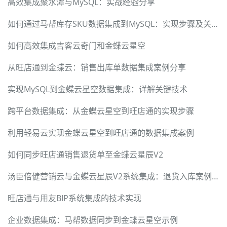
高效集成聚水潭与MySQL：实战经验分享
如何通过马帮库存SKU数据集成到MySQL：实现步骤及关键技术
如何高效集成吉客云奇门和金蝶云星空
从旺店通到金蝶云：销售出库单数据集成案例分享
实现MySQL到金蝶云星空数据集成：详解关键技术
跨平台数据集成：从金蝶云星空到旺店通的实现步骤
利用轻易云实现金蝶云星空到旺店通的数据集成案例
如何同步旺店通销售退货单至金蝶云星辰V2
汤臣倍健营销云与金蝶云星辰V2系统集成：退货入库案例详解
旺店通与用友BIP系统集成的技术实现
企业数据集成：马帮数据同步到金蝶云星空示例