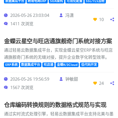
数据集成平台
跨境电商ERP
SOA架构
可视化配置
SSL/TLS加密
2026-05-26 23:03:04
冯潇
10
1411 次浏览
金蝶云星空与旺店通旗舰奇门系统对接方案
通过轻易云数据集成平台，实现金蝶云星空ERP系统与旺店
通旗舰奇门系统的无缝对接，提升企业数字化转型效率。
ERP系统
数据集成平台
旺店通
金蝶K/3Cloud
低代码开发
2026-05-26 19:56:59
钟敏甜
24
1567 次浏览
仓库编码转换规则的数据格式规范与实现
通过实时流式处理引擎，轻易云数据集成平台支持北美与墨