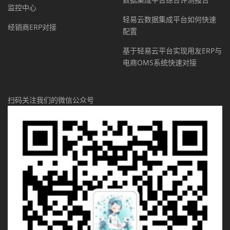
监控中心
轻易云数据集成平台如何快速
经销商ERP对接
配置
基于轻易云平台实现用友ERP与
电商OMS系统快速对接
扫码关注我们的微信公众号