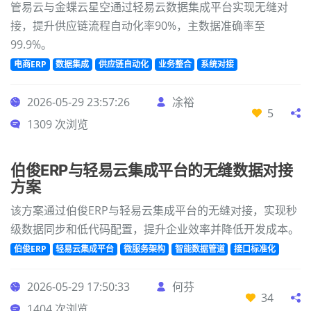
管易云与金蝶云星空通过轻易云数据集成平台实现无缝对
接，提升供应链流程自动化率90%，主数据准确率至
99.9%。
电商ERP
数据集成
供应链自动化
业务整合
系统对接
2026-05-29 23:57:26
凃裕
5
1309 次浏览
伯俊ERP与轻易云集成平台的无缝数据对接
方案
该方案通过伯俊ERP与轻易云集成平台的无缝对接，实现秒
级数据同步和低代码配置，提升企业效率并降低开发成本。
伯俊ERP
轻易云集成平台
微服务架构
智能数据管道
接口标准化
2026-05-29 17:50:33
何芬
34
1404 次浏览