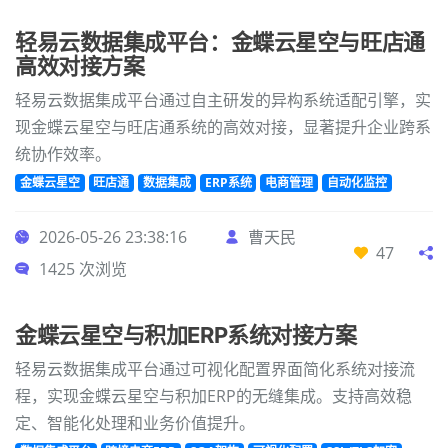
轻易云数据集成平台：金蝶云星空与旺店通
高效对接方案
轻易云数据集成平台通过自主研发的异构系统适配引擎，实
现金蝶云星空与旺店通系统的高效对接，显著提升企业跨系
统协作效率。
金蝶云星空
旺店通
数据集成
ERP系统
电商管理
自动化监控
2026-05-26 23:38:16
曹天民
47
1425 次浏览
金蝶云星空与积加ERP系统对接方案
轻易云数据集成平台通过可视化配置界面简化系统对接流
程，实现金蝶云星空与积加ERP的无缝集成。支持高效稳
定、智能化处理和业务价值提升。