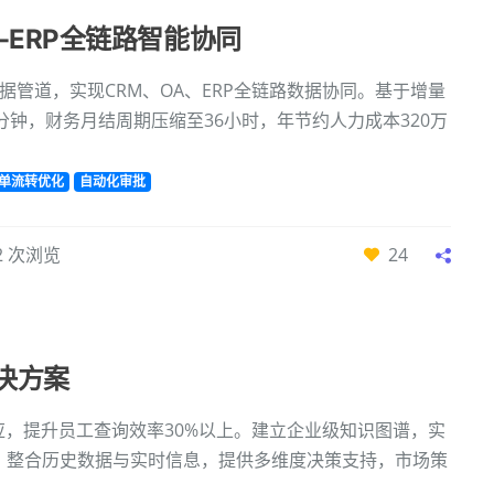
-ERP全链路智能协同
据管道，实现CRM、OA、ERP全链路数据协同。基于增量
钟，财务月结周期压缩至36小时，年节约人力成本320万
单流转优化
自动化审批
2 次浏览
24
决方案
应，提升员工查询效率30%以上。建立企业级知识图谱，实
。整合历史数据与实时信息，提供多维度决策支持，市场策