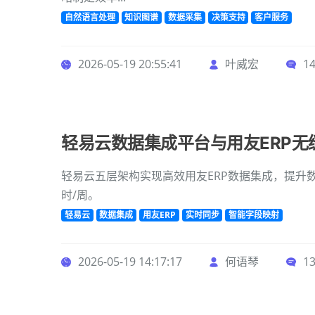
自然语言处理
知识图谱
数据采集
决策支持
客户服务
2026-05-19 20:55:41
叶威宏
1
轻易云数据集成平台与用友ERP无
轻易云五层架构实现高效用友ERP数据集成，提升数
时/周。
轻易云
数据集成
用友ERP
实时同步
智能字段映射
2026-05-19 14:17:17
何语琴
1