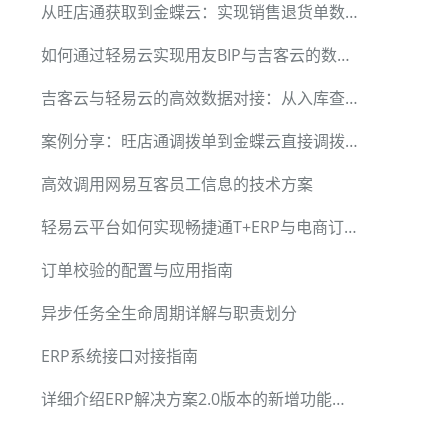
从旺店通获取到金蝶云：实现销售退货单数据集成
如何通过轻易云实现用友BIP与吉客云的数据对接
吉客云与轻易云的高效数据对接：从入库查询到退货
案例分享：旺店通调拨单到金蝶云直接调拨单的数据无缝对接
高效调用网易互客员工信息的技术方案
轻易云平台如何实现畅捷通T+ERP与电商订单高效对接
订单校验的配置与应用指南
异步任务全生命周期详解与职责划分
ERP系统接口对接指南
详细介绍ERP解决方案2.0版本的新增功能和优化