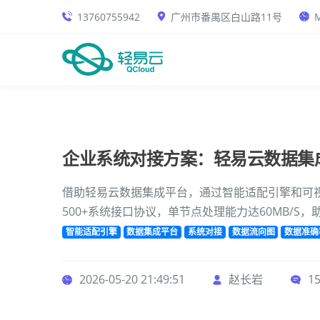
13760755942
广州市番禺区白山路11号
M
企业系统对接方案：轻易云数据集
借助轻易云数据集成平台，通过智能适配引擎和可
500+系统接口协议，单节点处理能力达60MB/S
智能适配引擎
数据集成平台
系统对接
数据流向图
数据准确
2026-05-20 21:49:51
赵长岩
1