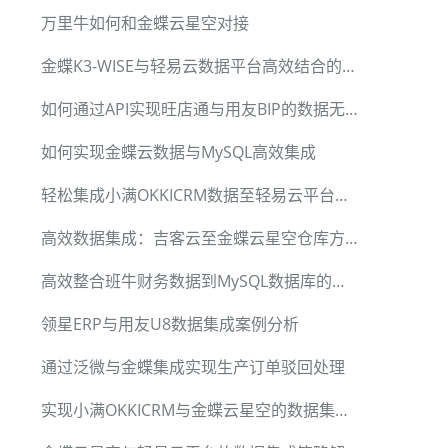
万里牛如何和金蝶云星空对接
金蝶K3-WISE与轻易云数据平台高效结合的实践案例
如何通过API实现旺店通与用友BIP的数据无缝集成
如何实现金蝶云数据与MySQL高效集成
轻松集成小满OKKICRM数据至轻易云平台：步骤详解
高效数据集成：吉客云至金蝶云星空仓库方案-I0137
高效整合班牛财务数据到MySQL数据库的实战指南
领星ERP与用友U8数据集成案例分析
通过泛微与金蝶集成实现生产订单驳回处理
实现小满OKKICRM与金蝶云星空的数据集成：技术案例分析