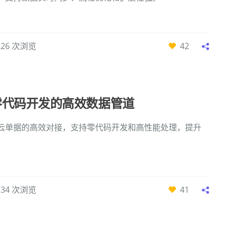
226 次浏览
42
零代码开发的高效数据管道
客云单据的高效对接，支持零代码开发和高性能处理，提升
334 次浏览
41