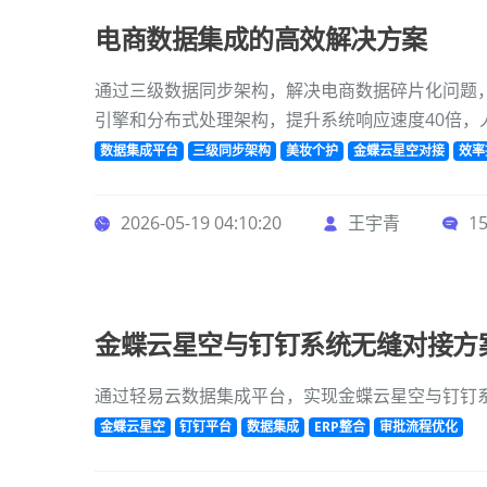
电商数据集成的高效解决方案
通过三级数据同步架构，解决电商数据碎片化问题
引擎和分布式处理架构，提升系统响应速度40倍，
数据集成平台
三级同步架构
美妆个护
金蝶云星空对接
效率
2026-05-19 04:10:20
王宇青
1
金蝶云星空与钉钉系统无缝对接方
通过轻易云数据集成平台，实现金蝶云星空与钉钉
金蝶云星空
钉钉平台
数据集成
ERP整合
审批流程优化