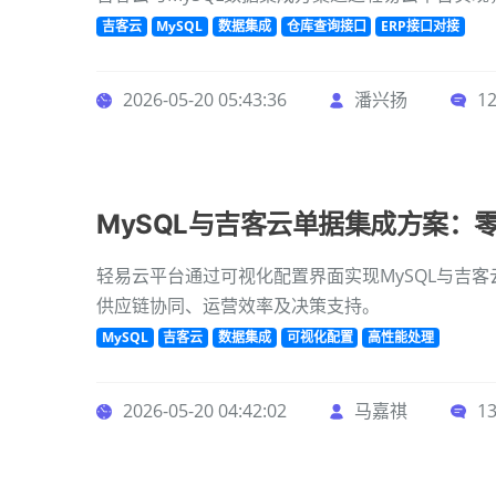
吉客云
MySQL
数据集成
仓库查询接口
ERP接口对接
2026-05-20 05:43:36
潘兴扬
1
MySQL与吉客云单据集成方案：
轻易云平台通过可视化配置界面实现MySQL与吉
供应链协同、运营效率及决策支持。
MySQL
吉客云
数据集成
可视化配置
高性能处理
2026-05-20 04:42:02
马嘉祺
1