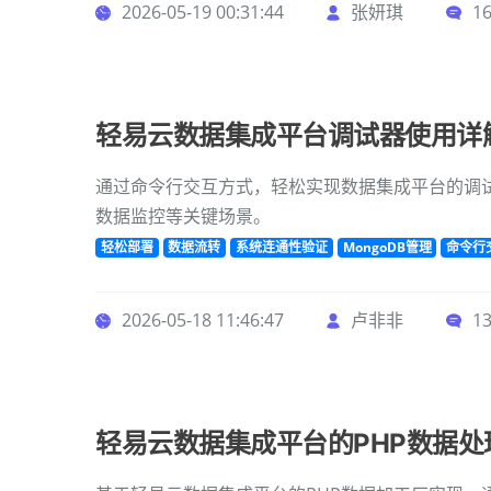
2026-05-19 00:31:44
张妍琪
1
轻易云数据集成平台调试器使用详
通过命令行交互方式，轻松实现数据集成平台的调
数据监控等关键场景。
轻松部署
数据流转
系统连通性验证
MongoDB管理
命令行
2026-05-18 11:46:47
卢非非
1
轻易云数据集成平台的PHP数据处