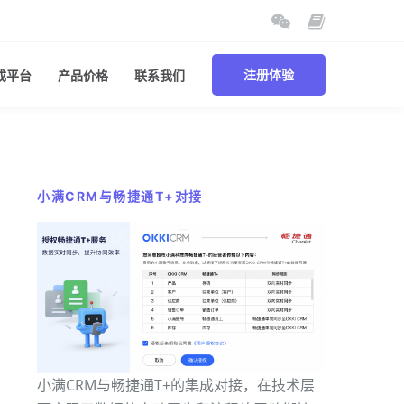
成平台
产品价格
联系我们
注册体验
小满CRM与畅捷通T+对接
小满CRM与畅捷通T+的集成对接，在技术层