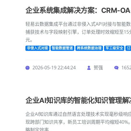
企业系统集成解决方案：CRM-OA
轻易云数据集成平台通过非侵入式API对接与智能数
捕获技术与字段映射引擎，订单处理时效缩短至15分
元。
非侵入式对接
智能数据管道
跨系统数据治理
军工级安全
订
2026-05-19 22:44:24
贺强
165
企业AI知识库的智能化知识管理解
企业AI知识库通过自然语言处理技术实现毫秒级响
现跨部门知识共享，新员工培训周期平均缩短40%
略制定效率...