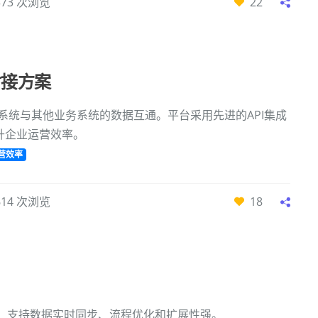
373 次浏览
22
对接方案
系统与其他业务系统的数据互通。平台采用先进的API集成
升企业运营效率。
营效率
614 次浏览
18
现，支持数据实时同步、流程优化和扩展性强。