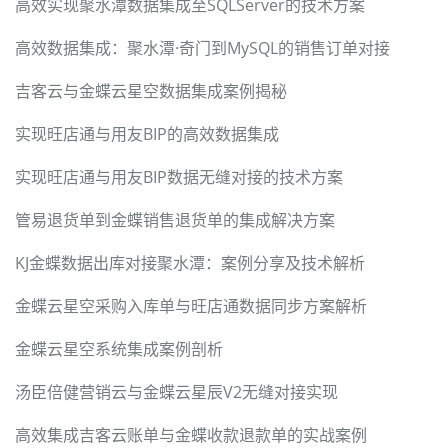
高效实现聚水潭数据集成至SQLServer的技术方案
高效数据集成：聚水潭·奇门到MySQL的销售订单对接
吉客云与金蝶云星空数据集成案例揭秘
实现旺店通与用友BIP的高效数据集成
实现旺店通与用友BIP数据无缝对接的技术方案
管易退货单到金蝶销售退货单的集成解决方案
KJ金蝶数据出库对接聚水潭：案例分享及技术解析
金蝶云星空采购入库单与旺店通数据同步方案解析
金蝶云星空系统集成案例剖析
汤臣倍健营销云与金蝶云星辰V2无缝对接实现
高效集成吉客云账单与金蝶收款退款单的实战案例