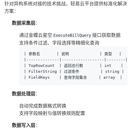
针对异构系统对接的技术挑战，轻易云平台提供标准化解决
方案：
数据采集层
：
通过金蝶云星空
接口获取数据
ExecuteBillQuery
支持条件过滤、字段选择等精细化查询
| 参数名       | 说明             | 类型   |

|--------------|------------------|--------|

| TopRowCount  | 返回总行数       | int    |

| FilterString | 过滤条件         | string |

| FieldKeys    | 查询字段集合     | array  |
数据处理层
：
自动完成数据格式转换
支持字段映射与值转换规则配置
数据写入层
：