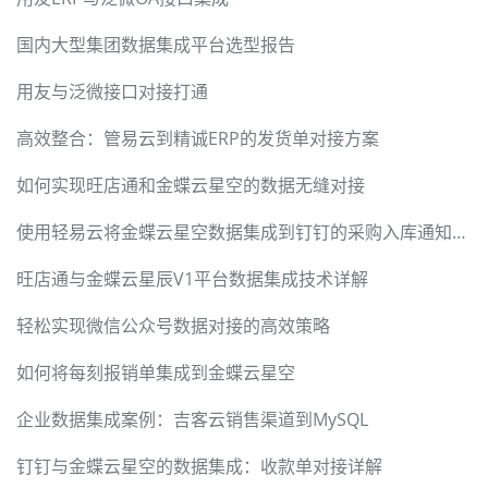
国内大型集团数据集成平台选型报告
用友与泛微接口对接打通
高效整合：管易云到精诚ERP的发货单对接方案
如何实现旺店通和金蝶云星空的数据无缝对接
使用轻易云将金蝶云星空数据集成到钉钉的采购入库通知解决方案
旺店通与金蝶云星辰V1平台数据集成技术详解
轻松实现微信公众号数据对接的高效策略
如何将每刻报销单集成到金蝶云星空
企业数据集成案例：吉客云销售渠道到MySQL
钉钉与金蝶云星空的数据集成：收款单对接详解