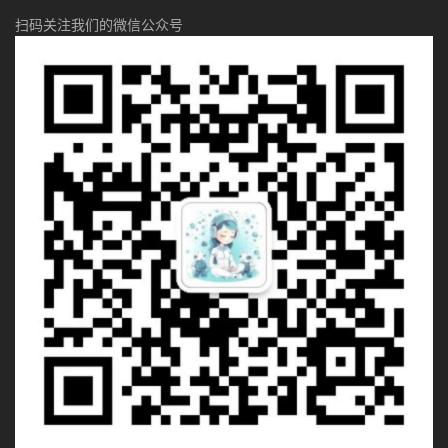
扫码关注我们的微信公众号