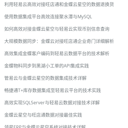
利用轻易云高效对接旺店通和金蝶云星空的数据退换货
使用数据集成平台高效连接聚水潭与MySQL
如何高效对接金蝶云星空与轻易云实现币别信息查询
大规模数据同步：金蝶云对接旺店通企业奇门详细解析
高效集成金蝶客户编码到轻易云数据平台的技术解析
金蝶物料同步到黑湖小工单的API集成实践
管易云与金蝶云星空的数据集成技术详解
畅捷通T+库存数据集成至轻易云平台的技术实践
高效实现SQLServer与轻易云数据对接技术详解
金蝶云星空与旺店通数据对接最佳实践
领星ERP与金蝶云星空系统对接技术详解