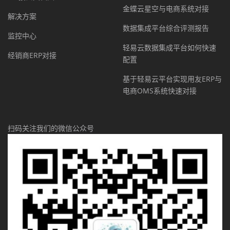
金蝶云星空与电商系统对接
解决方案
数据集成平台综合评测报告
监控中心
轻易云数据集成平台如何快速
经销商ERP对接
配置
基于轻易云平台实现用友ERP与
电商OMS系统快速对接
扫码关注我们的微信公众号