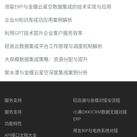
领星ERP与金蝶云星空数据集成的技术实现与应用
企业AI知识库成功应用案例解析
利用GPT技术提升企业客户服务效率
轻易云数据集成平台工作原理与调度机制解析
大规模数据集成策略：资源分配与提升
聚水潭与金蝶云星空深度集成案例分析
服务支持
旺店通与金蝶对接全流程
服务支持
小满OKKICRM数据无缝对接
ERP
功能特性
用友BIP与电商系统对接
API接口文档大全