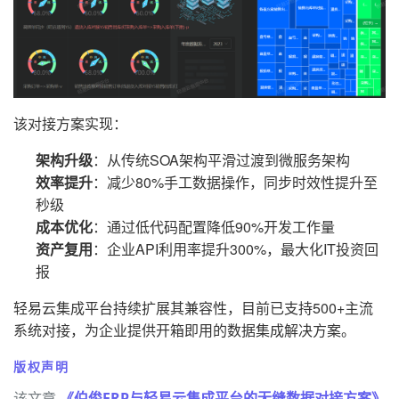
该对接方案实现：
架构升级
：从传统SOA架构平滑过渡到微服务架构
效率提升
：减少80%手工数据操作，同步时效性提升至
秒级
成本优化
：通过低代码配置降低90%开发工作量
资产复用
：企业API利用率提升300%，最大化IT投资回
报
轻易云集成平台持续扩展其兼容性，目前已支持500+主流
系统对接，为企业提供开箱即用的数据集成解决方案。
版权声明
该文章
《伯俊ERP与轻易云集成平台的无缝数据对接方案》