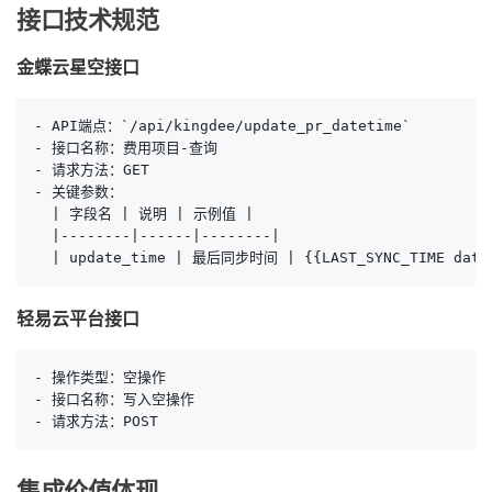
接口技术规范
金蝶云星空接口
- API端点：`/api/kingdee/update_pr_datetime`

- 接口名称：费用项目-查询

- 请求方法：GET

- 关键参数：

  | 字段名 | 说明 | 示例值 |

  |--------|------|--------|

  | update_time | 最后同步时间 | {{LAST_SYNC_TIME date
轻易云平台接口
- 操作类型：空操作

- 接口名称：写入空操作

- 请求方法：POST
集成价值体现