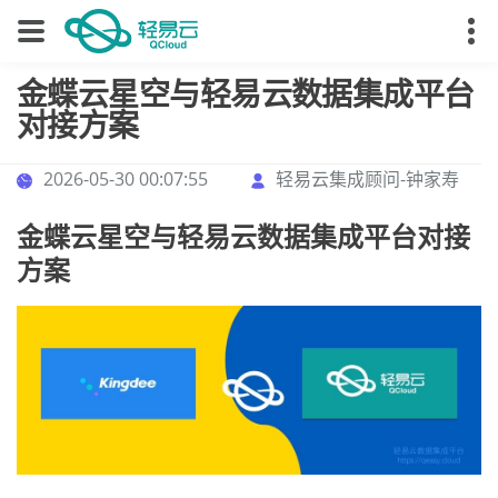
金蝶云星空与轻易云数据集成平台
对接方案
2026-05-30 00:07:55
轻易云集成顾问-钟家寿
金蝶云星空与轻易云数据集成平台对接
方案