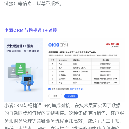
链接）等信息，以尊重版权。
小满CRM与畅捷通T+对接
小满CRM与畅捷通T+的集成对接，在技术层面实现了数据
的自动同步和流程的无缝衔接。这种集成使得销售、客户服
务和财务管理等关键业务流程更加高效，减少了人工干预，
降低了出错率。同时，它还提高了数据处理的速度和准确