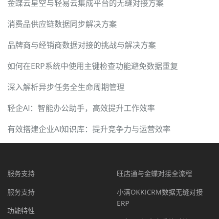
金蝶云星空与轻易云集成平台的无缝对接方案
消费品供应链数据同步解决方案
品牌商与经销商数据对接的挑战与解决方案
如何在ERP系统中使用主键检查功能避免数据重复
深入解析异步任务全生命周期管理
轻企AI：智能办公助手，高效提升工作效率
有效搭建企业AI知识库：提升竞争力与运营效率
服务支持
旺店通与金蝶对接全流程
服务支持
小满OKKICRM数据无缝对接
ERP
功能特性