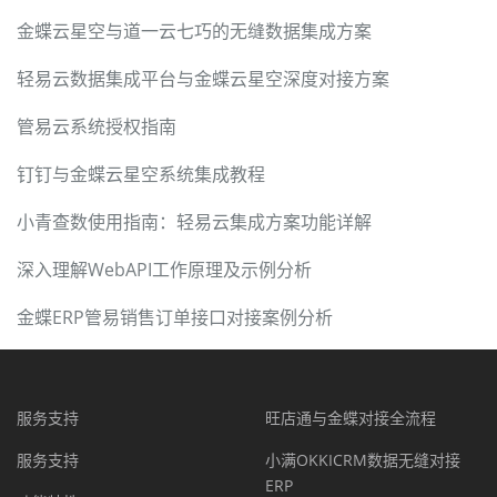
金蝶云星空与道一云七巧的无缝数据集成方案
轻易云数据集成平台与金蝶云星空深度对接方案
管易云系统授权指南
钉钉与金蝶云星空系统集成教程
小青查数使用指南：轻易云集成方案功能详解
深入理解WebAPI工作原理及示例分析
金蝶ERP管易销售订单接口对接案例分析
服务支持
旺店通与金蝶对接全流程
服务支持
小满OKKICRM数据无缝对接
ERP