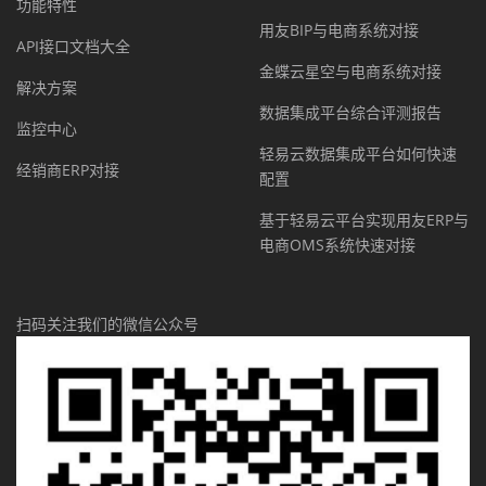
功能特性
用友BIP与电商系统对接
API接口文档大全
金蝶云星空与电商系统对接
解决方案
数据集成平台综合评测报告
监控中心
轻易云数据集成平台如何快速
经销商ERP对接
配置
基于轻易云平台实现用友ERP与
电商OMS系统快速对接
扫码关注我们的微信公众号