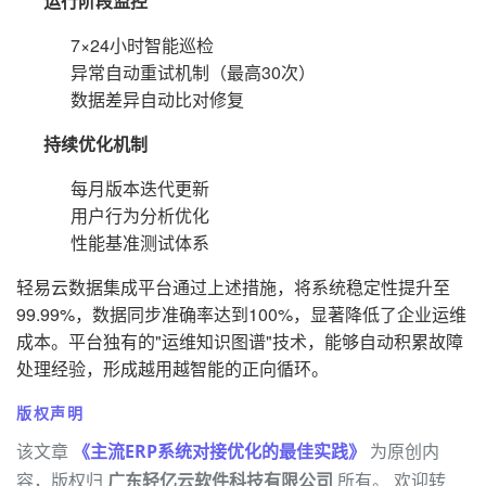
运行阶段监控
7×24小时智能巡检
异常自动重试机制（最高30次）
数据差异自动比对修复
持续优化机制
每月版本迭代更新
用户行为分析优化
性能基准测试体系
轻易云数据集成平台通过上述措施，将系统稳定性提升至
99.99%，数据同步准确率达到100%，显著降低了企业运维
成本。平台独有的"运维知识图谱"技术，能够自动积累故障
处理经验，形成越用越智能的正向循环。
版权声明
该文章
《主流ERP系统对接优化的最佳实践》
为原创内
容，版权归
广东轻亿云软件科技有限公司
所有。 欢迎转