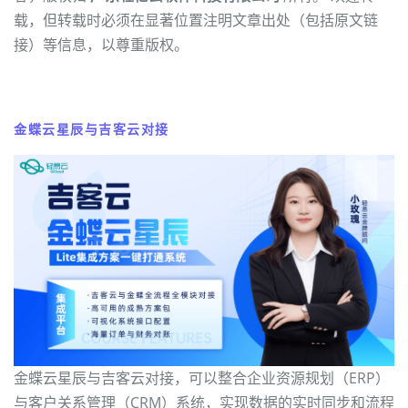
载，但转载时必须在显著位置注明文章出处（包括原文链
接）等信息，以尊重版权。
金蝶云星辰与吉客云对接
金蝶云星辰与吉客云对接，可以整合企业资源规划（ERP）
与客户关系管理（CRM）系统，实现数据的实时同步和流程