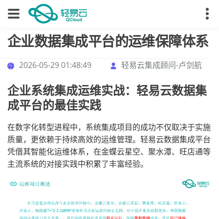
企业数据集成平台的运维保障体系
2026-05-29 01:48:49
轻易云集成顾问-卢剑航
企业系统集成运维实战：轻易云数据集
成平台的最佳实践
在数字化转型进程中，系统集成项目的成功不仅取决于实施
质量，更依赖于持续高效的运维管理。轻易云数据集成平台
凭借其智能化运维体系，在金蝶云星空、聚水潭、旺店通等
主流系统的对接实践中积累了丰富经验。