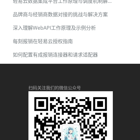
轻易云数据集成平台工作原理与调度机制解析
品牌商与经销商数据对接的挑战与解决方案
深入理解WebAPI工作原理及示例分析
每刻报销在轻易云授权指南
如何配置有成报销连接器和请求适配器
扫码关注我们的微信公众号