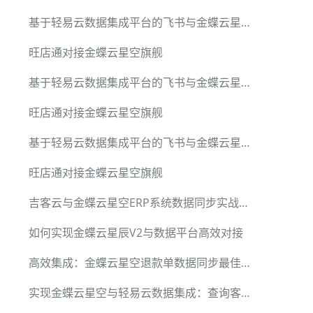
基于轻易云数据集成平台的飞书与金蝶云星空接口对接解决方案
旺店通对接金蝶云星空旗舰
基于轻易云数据集成平台的飞书与金蝶云星空接口对接解决方案
旺店通对接金蝶云星空旗舰
基于轻易云数据集成平台的飞书与金蝶云星空接口对接解决方案
旺店通对接金蝶云星空旗舰
吉客云与金蝶云星空ERP系统数据同步实战方案
如何实现金蝶云星辰V2与数据平台高效对接
高效集成：金蝶云星空退款单数据同步最佳实践
实现金蝶云星空与轻易云数据集成：查询客户数据技术详解