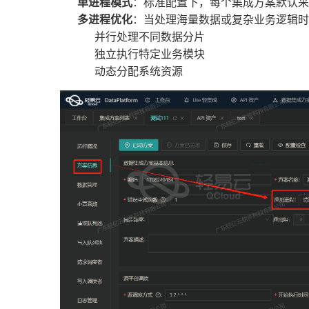
单进程模式
：标准配置下，每个集成方案默认采
多进程优化
：当处理海量数据或复杂业务逻辑时
并行处理不同数据分片
独立执行特定业务模块
动态分配系统资源