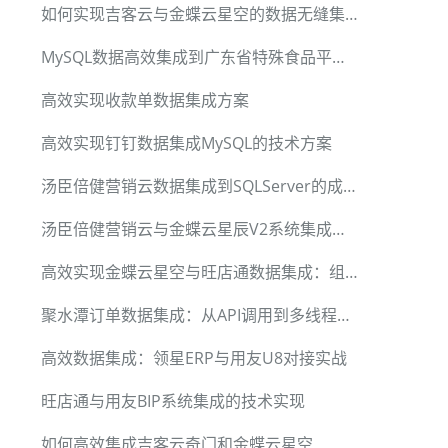
如何实现吉客云与金蝶云星空的数据无缝集成
MySQL数据高效集成到广东省特殊食品平台的实战案例
高效实现收款单数据集成方案
高效实现钉钉数据集成MySQL的技术方案
汤臣倍健营销云数据集成到SQLServer的成功案例
汤臣倍健营销云与金蝶云星辰V2系统集成：退货入库案例详解
高效实现金蝶云星空与旺店通数据集成：组装-委外仓父项入库的解决方案
聚水潭订单数据集成：从API调用到多线程处理
高效数据集成：领星ERP与用友U8对接实战
旺店通与用友BIP系统集成的技术实现
如何高效集成吉客云奇门和金蝶云星空