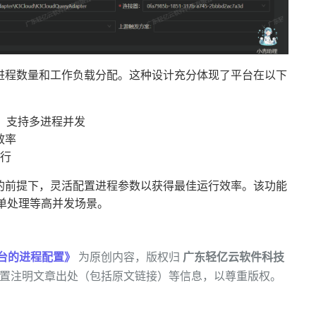
进程数量和工作负载分配。这种设计充分体现了平台在以下
上，支持多进程并发
效率
行
的前提下，灵活配置进程参数以获得最佳运行效率。该功能
单处理等高并发场景。
台的进程配置》
为原创内容，版权归
广东轻亿云软件科技
位置注明文章出处（包括原文链接）等信息，以尊重版权。