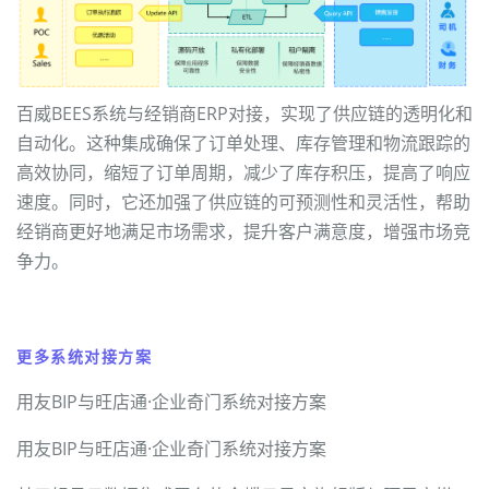
百威BEES系统与经销商ERP对接，实现了供应链的透明化和
自动化。这种集成确保了订单处理、库存管理和物流跟踪的
高效协同，缩短了订单周期，减少了库存积压，提高了响应
速度。同时，它还加强了供应链的可预测性和灵活性，帮助
经销商更好地满足市场需求，提升客户满意度，增强市场竞
争力。
更多系统对接方案
用友BIP与旺店通·企业奇门系统对接方案
用友BIP与旺店通·企业奇门系统对接方案