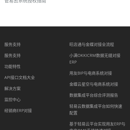
管易云系统授权指南
服务支持
旺店通与金蝶对接全流程
服务支持
小满OKKICRM数据无缝对接
ERP
功能特性
用友BIP与电商系统对接
API接口文档大全
金蝶云星空与电商系统对接
解决方案
数据集成平台综合评测报告
监控中心
轻易云数据集成平台如何快速
经销商ERP对接
配置
基于轻易云平台实现用友ERP与