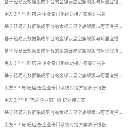
基于轻易云数据集成平台的金蝶云星空旗舰版与阿里宜搭高效对接解决方案
用友BIP 与 旺店通·企业奇门系统对接方案调研报告
基于轻易云数据集成平台的金蝶云星空旗舰版与阿里宜搭高效对接解决方案
基于轻易云数据集成平台的金蝶云星空旗舰版与阿里宜搭高效对接解决方案
基于轻易云数据集成平台的金蝶云星空旗舰版与阿里宜搭高效对接解决方案
用友BIP 与 旺店通·企业奇门系统对接方案调研报告
基于轻易云数据集成平台的金蝶云星空旗舰版与阿里宜搭高效对接解决方案
用友BIP 与 旺店通·企业奇门系统对接方案调研报告
用友BIP与旺店通·企业奇门系统对接方案
基于轻易云数据集成平台的金蝶云星空旗舰版与阿里宜搭高效对接解决方案
用友BIP 与 旺店通·企业奇门系统对接方案调研报告