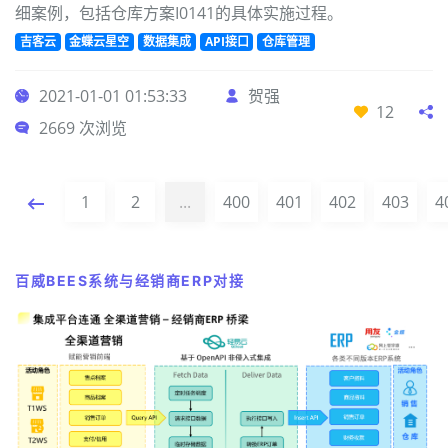
细案例，包括仓库方案I0141的具体实施过程。
吉客云
金蝶云星空
数据集成
API接口
仓库管理
2021-01-01 01:53:33
贺强
12
2669 次浏览
1
2
...
400
401
402
403
4
百威BEES系统与经销商ERP对接