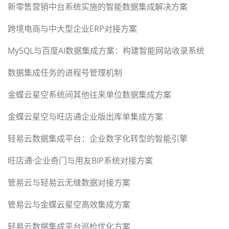
新零售营销中台系统实施的智能数据集成解决方案
跨境电商与中大型企业ERP对接方案
MySQL与百度AI数据集成方案：构建智能网站收录系统
数据集成任务的进程号管理机制
金蝶云星空系统间其他往来单位数据集成方案
金蝶云星空与旺店通企业版出库单集成方案
轻易云数据集成平台：企业数字化转型的智能引擎
旺店通·企业奇门与用友BIP系统对接方案
管易云与轻易云无缝数据对接方案
管易云与金蝶云星空高效集成方案
轻易云数据集成平台巡检优化方案