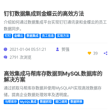
钉钉数据集成到金蝶云的高效方法
介绍如何通过数据集成平台实现钉钉通讯录和金蝶云的员工
数据同步。
钉钉
金蝶云
数据集成
员工信息
实现方法
2021-01-04 05:51:21
贺强
39
2791 次浏览
高效集成马帮库存数据到MySQL数据库的
解决方案
通过抓取马帮库存数据并使用MySQLAPI实现高效数据存
储，提高企业数据处理效率及透明度。
马帮库存
MySQL集成
数据抓取
接口调用
数据转换