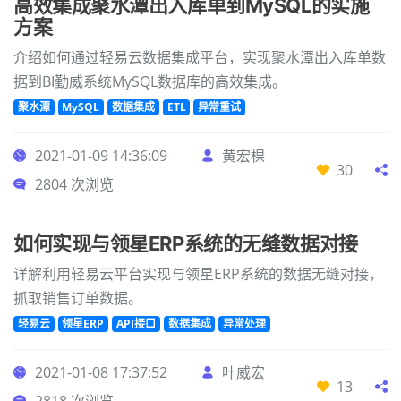
高效集成聚水潭出入库单到MySQL的实施
方案
介绍如何通过轻易云数据集成平台，实现聚水潭出入库单数
据到BI勤威系统MySQL数据库的高效集成。
聚水潭
MySQL
数据集成
ETL
异常重试
2021-01-09 14:36:09
黄宏棵
30
2804 次浏览
如何实现与领星ERP系统的无缝数据对接
详解利用轻易云平台实现与领星ERP系统的数据无缝对接，
抓取销售订单数据。
轻易云
领星ERP
API接口
数据集成
异常处理
2021-01-08 17:37:52
叶威宏
13