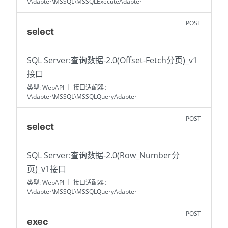
\Adapter\MSSQL\MSSQLExecuteAdapter
POST
select
SQL Server:查询数据-2.0(Offset-Fetch分页)_v1
接口
类型: WebAPI ｜ 接口适配器：
\Adapter\MSSQL\MSSQLQueryAdapter
POST
select
SQL Server:查询数据-2.0(Row_Number分
页)_v1接口
类型: WebAPI ｜ 接口适配器：
\Adapter\MSSQL\MSSQLQueryAdapter
POST
exec