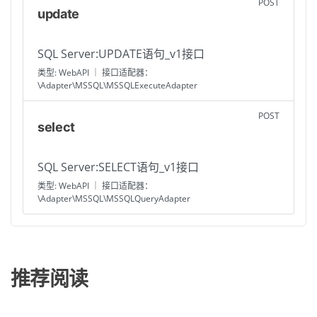
POST
update
SQL Server:UPDATE语句_v1接口
类型: WebAPI ｜ 接口适配器：
\Adapter\MSSQL\MSSQLExecuteAdapter
POST
select
SQL Server:SELECT语句_v1接口
类型: WebAPI ｜ 接口适配器：
\Adapter\MSSQL\MSSQLQueryAdapter
推荐阅读