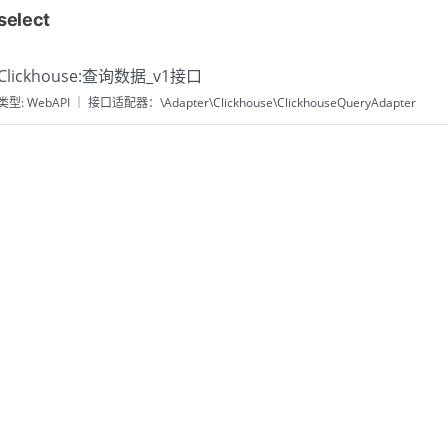
select
Clickhouse:查询数据_v1接口
类型: WebAPI ｜ 接口适配器：\Adapter\Clickhouse\ClickhouseQueryAdapter