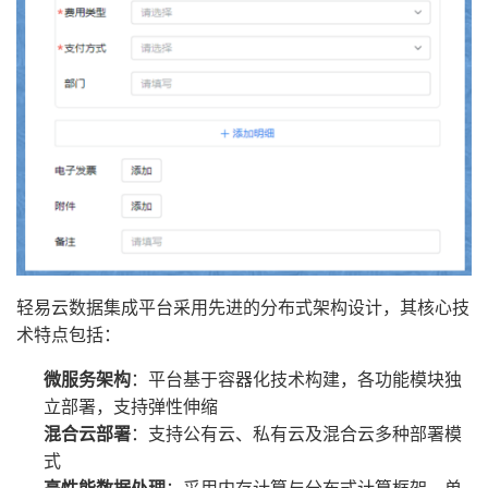
轻易云数据集成平台采用先进的分布式架构设计，其核心技
术特点包括：
微服务架构
：平台基于容器化技术构建，各功能模块独
立部署，支持弹性伸缩
混合云部署
：支持公有云、私有云及混合云多种部署模
式
高性能数据处理
：采用内存计算与分布式计算框架，单