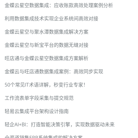
金蝶云星空数据集成：应收账款高效处理案例分析
利用数据集成技术实现企业系统间高效对接
金蝶云星空与聚水潭数据集成解决方案
金蝶云星空与新宝平台的数据无缝对接
旺店通与金蝶云星空数据集成方案解析
金蝶云与旺店通数据集成案例：高效同步实现
50个常见IT术语详解，秒变行业专家！
工作流表单字段采集与提交规范
轻易云集成平台架构设计指南
轻企AI+BI：打造智能决策引擎，实现数据驱动未来
全渠道销售ERP系统集成的解决方案