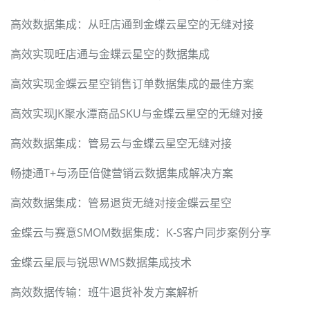
高效数据集成：从旺店通到金蝶云星空的无缝对接
高效实现旺店通与金蝶云星空的数据集成
高效实现金蝶云星空销售订单数据集成的最佳方案
高效实现JK聚水潭商品SKU与金蝶云星空的无缝对接
高效数据集成：管易云与金蝶云星空无缝对接
畅捷通T+与汤臣倍健营销云数据集成解决方案
高效数据集成：管易退货无缝对接金蝶云星空
金蝶云与赛意SMOM数据集成：K-S客户同步案例分享
金蝶云星辰与锐思WMS数据集成技术
高效数据传输：班牛退货补发方案解析