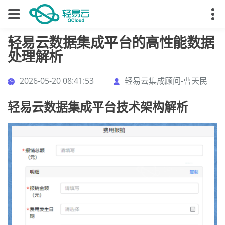
轻易云数据集成平台的高性能数据
处理解析
2026-05-20 08:41:53
轻易云集成顾问-曹天民
轻易云数据集成平台技术架构解析