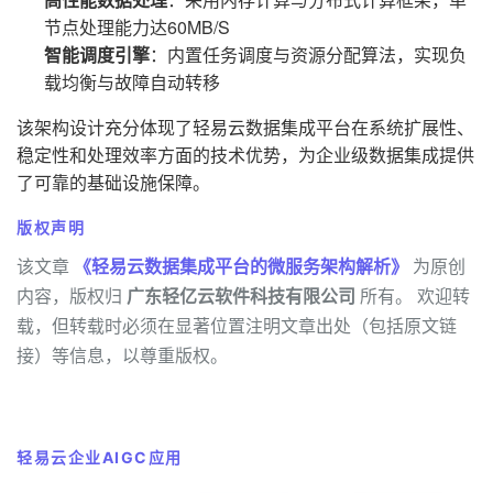
节点处理能力达60MB/S
智能调度引擎
：内置任务调度与资源分配算法，实现负
载均衡与故障自动转移
该架构设计充分体现了轻易云数据集成平台在系统扩展性、
稳定性和处理效率方面的技术优势，为企业级数据集成提供
了可靠的基础设施保障。
版权声明
该文章
《轻易云数据集成平台的微服务架构解析》
为原创
内容，版权归
广东轻亿云软件科技有限公司
所有。 欢迎转
载，但转载时必须在显著位置注明文章出处（包括原文链
接）等信息，以尊重版权。
轻易云企业AIGC应用