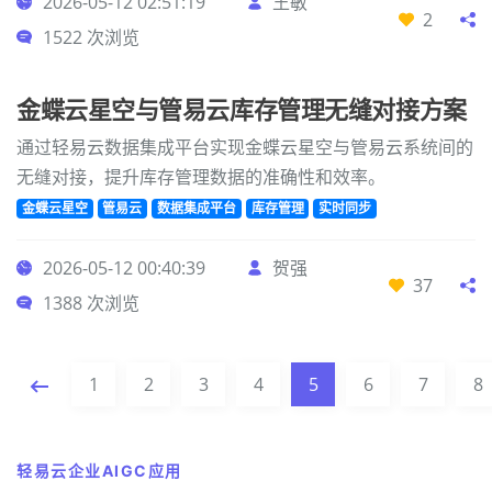
2026-05-12 02:51:19
王敏
2
1522 次浏览
金蝶云星空与管易云库存管理无缝对接方案
通过轻易云数据集成平台实现金蝶云星空与管易云系统间的
无缝对接，提升库存管理数据的准确性和效率。
金蝶云星空
管易云
数据集成平台
库存管理
实时同步
2026-05-12 00:40:39
贺强
37
1388 次浏览
1
2
3
4
5
6
7
8
轻易云企业AIGC应用