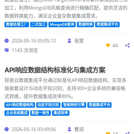
加工，利用MongoDB风格查询进行精确匹配，提供灵活的
数据转换能力，满足企业复杂数据集成需求。
数据处理工厂
二次加工
MongoDB查询
数据转换
数据集成平台
2026-05-16 05:05:12
张雯
44
1143 次浏览
API响应数据结构标准化与集成方案
轻易云数据集成平台通过标准化API响应数据结构，实现多
级嵌套设计与动态字段识别，支持300+企业系统的兼容格
式转换，提升数据集成效率80%。
API响应数据结构
动态字段识别
智能映射引擎
数据集成平台
企业系统集成
数据一致性
集成效率
2026-05-16 03:49:06
曹润