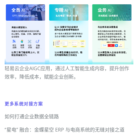
轻易云企业AIGC应用，通过人工智能生成内容，提升创作
效率，降低成本，赋能企业创新。
更多系统对接方案
如何打通企业数据全链路
“星电” 融合：金蝶星空 ERP 与电商系统的无缝对接之道