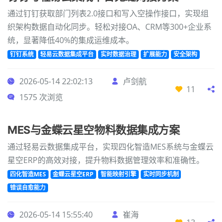
通过钉钉获取部门列表2.0接口和写入空操作接口，实现组
织架构数据自动化同步。轻松对接OA、CRM等300+企业系
统，显著降低40%的集成运维成本。
钉钉系统
轻易云数据集成平台
实时数据治理
扩展能力
安全架构
2026-05-14 22:02:13
卢剑航
11
1575 次浏览
MES与金蝶云星空物料数据集成方案
通过轻易云数据集成平台，实现四化智造MES系统与金蝶云
星空ERP的高效对接，提升物料数据管理效率和准确性。
四化智造MES
金蝶云星空ERP
智能映射引擎
实时同步机制
错误自愈能力
2026-05-14 15:55:40
崔海