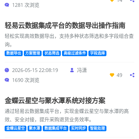
14
1281 次浏览
轻易云数据集成平台的数据导出操作指南
轻松实现高效数据导出，支持多种状态筛选和多字段组合查
询。
数据导出
方案管理
状态筛选
高级过滤条件
字段选择
2026-05-15 22:08:19
冯潇
49
1690 次浏览
金蝶云星空与聚水潭系统对接方案
通过轻易云数据集成平台，实现金蝶云星空与聚水潭的高
效、安全对接，提升采购退货业务效率。
金蝶云星空
聚水潭
数据集成平台
实时同步
智能处理