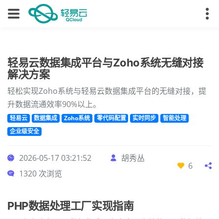
轻易云数据集成平台与Zoho系统无缝对接
解决方案
轻松实现Zoho系统与轻易云数据集成平台的无缝对接，提
升数据流通效率90%以上。
轻易云
数据集成
Zoho系统
零代码配置
实时同步
智能处理
企业级安全
2026-05-17 03:21:52
胡秀丛
6
1320 次浏览
PHP数据处理工厂实现指南