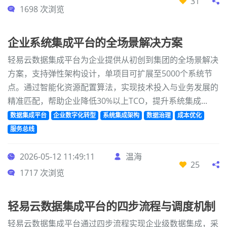
31
1698 次浏览
企业系统集成平台的全场景解决方案
轻易云数据集成平台为企业提供从初创到集团的全场景解决
方案，支持弹性架构设计，单项目可扩展至5000个系统节
点。通过智能化资源配置算法，实现技术投入与业务发展的
精准匹配，帮助企业降低30%以上TCO，提升系统集成...
数据集成平台
企业数字化转型
系统集成架构
数据治理
成本优化
服务总线
2026-05-12 11:49:11
温海
25
1717 次浏览
轻易云数据集成平台的四步流程与调度机制
轻易云数据集成平台通过四步流程实现企业级数据集成，采