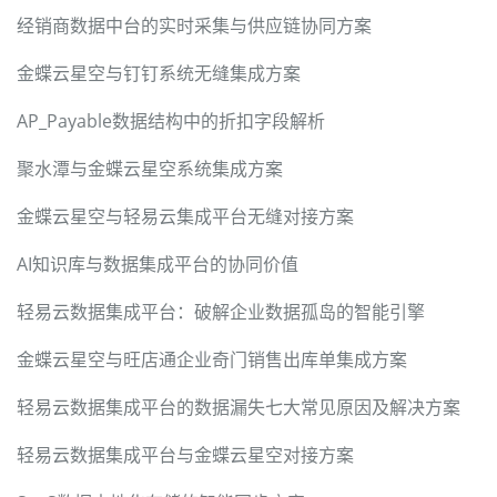
经销商数据中台的实时采集与供应链协同方案
金蝶云星空与钉钉系统无缝集成方案
AP_Payable数据结构中的折扣字段解析
聚水潭与金蝶云星空系统集成方案
金蝶云星空与轻易云集成平台无缝对接方案
AI知识库与数据集成平台的协同价值
轻易云数据集成平台：破解企业数据孤岛的智能引擎
金蝶云星空与旺店通企业奇门销售出库单集成方案
轻易云数据集成平台的数据漏失七大常见原因及解决方案
轻易云数据集成平台与金蝶云星空对接方案