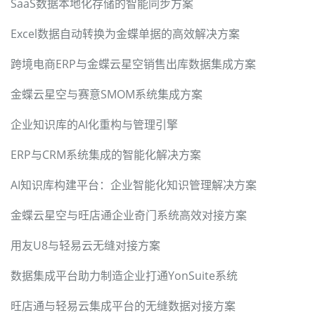
SaaS数据本地化存储的智能同步方案
Excel数据自动转换为金蝶单据的高效解决方案
跨境电商ERP与金蝶云星空销售出库数据集成方案
金蝶云星空与赛意SMOM系统集成方案
企业知识库的AI化重构与管理引擎
ERP与CRM系统集成的智能化解决方案
AI知识库构建平台：企业智能化知识管理解决方案
金蝶云星空与旺店通企业奇门系统高效对接方案
用友U8与轻易云无缝对接方案
数据集成平台助力制造企业打通YonSuite系统
旺店通与轻易云集成平台的无缝数据对接方案