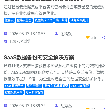
通过轻易云数据集成平台实现管易云与金蝶云星空的无缝对
接，提升业务效率和管理优化。
管易云
金蝶云星空
数据集成平台
接口规范
业务效率提升
2026-05-13 18:18:53
谢楷斌
36
1297 次浏览
SaaS数据备份的安全解决方案
通过非侵入式增量捕获技术实现多租户架构下的高效数据备
份，AES-256加密确保数据安全。支持跨云多活备份，数据
恢复效率提升15倍，为企业构建全面的数据安全防护体系。
SaaS数据备份
多租户架构
非侵入式增量捕获
AES-256加密
数据恢复效率
跨云多活备份
2026-05-13 13:39:39
胡秀丛