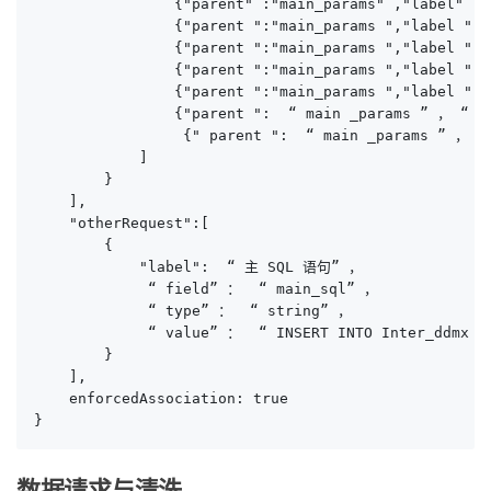
                {"parent" :"main_params" ,"label" :
                {"parent ":"main_params ","label ":
                {"parent ":"main_params ","label ":
                {"parent ":"main_params ","label ":
                {"parent ":"main_params ","label ":
                {"parent ":  “ main _params ” ， “ 
                 {" parent ":  “ main _params ” ，
            ]

        }

    ],

    "otherRequest":[

        {

            "label":  “ 主 SQL 语句” ，

             “ field” ：  “ main_sql” ，

             “ type” ：  “ string” ，

             “ value” ：  “ INSERT INTO Inter_ddmx (d
        }

    ],

    enforcedAssociation: true

}
数据请求与清洗