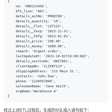
{

    no: 'ORD123456',

    bfn_line: '001',

    details_extNo: 'PROD789',

    details_quantity: '10',

    details__Flot: 'LOT123',

    details__Fexp: '2023-12-31',

    details__Fmfg: '2023-01-01',

    details_price: '100.00',

    details_money: '1000.00',

    remark: 'Urgent order',

    lastUpdateDt: '2023-10-01T10:00:00Z',

    details_unitCode: 'UNIT001',

    clientAppNo: 'CLIENT123',

    shippingAddress: '123 Main St.',

    contacts: 'John Doe',

    phone: '1234567890',

    salesmanName: 'Jane Smith',

    orgName:'Warehouse A'

}
经过上述ETL过程后，生成的SQL插入语句如下：