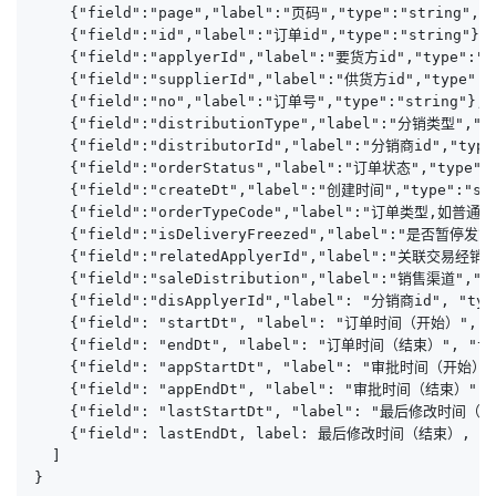
    {"field":"page","label":"页码","type":"string","v
    {"field":"id","label":"订单id","type":"string"},

    {"field":"applyerId","label":"要货方id","type":"st
    {"field":"supplierId","label":"供货方id","type":"s
    {"field":"no","label":"订单号","type":"string"},

    {"field":"distributionType","label":"分销类型","ty
    {"field":"distributorId","label":"分销商id","type"
    {"field":"orderStatus","label":"订单状态","type":"s
    {"field":"createDt","label":"创建时间","type":"str
    {"field":"orderTypeCode","label":"订单类型,如普通订
    {"field":"isDeliveryFreezed","label":"是否暂停发货",
    {"field":"relatedApplyerId","label":"关联交易经销商i
    {"field":"saleDistribution","label":"销售渠道","ty
    {"field":"disApplyerId","label": "分销商id", "type
    {"field": "startDt", "label": "订单时间（开始）", "ty
    {"field": "endDt", "label": "订单时间（结束）", "type
    {"field": "appStartDt", "label": "审批时间（开始）", 
    {"field": "appEndDt", "label": "审批时间（结束）", "t
    {"field": "lastStartDt", "label": "最后修改时间（开始）
    {"field": lastEndDt, label: 最后修改时间（结束）, type:
  ]

}