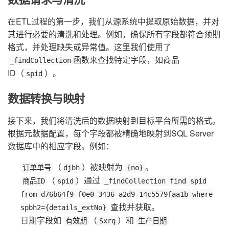
在ETL过程的第一步，我们从源系统中提取原始数据，并对
其进行必要的清洗和处理。例如，确保所有字段都符合预期
格式，并处理缺失或异常值。这里我们使用了
函数来查找特定字段，如商品
_findCollection
ID（
）。
spid
数据转换与映射
接下来，我们将清洗后的数据映射到目标平台所需的格式。
根据元数据配置，每个字段都被精确地映射到SQL Server
数据库中的相应字段。例如：
（
）被映射为
。
订单单号
djbh
{no}
（
）通过
商品ID
spid
_findCollection find spid
from d76b64f9-f0e0-3436-a2d9-14c5579faa1b where
查找并获取。
spbh2={details_extNo}
日期字段如
（
）和
有效期
Sxrq
生产日期