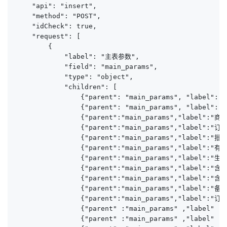
    "api": "insert",

    "method": "POST",

    "idCheck": true,

    "request": [

        {

            "label": "主表参数",

            "field": "main_params",

            "type": "object",

            "children": [

                {"parent": "main_params", "label": 
                {"parent": "main_params", "label":
                {"parent":"main_params","label":"商品I
                {"parent":"main_params","label":"订单
                {"parent":"main_params","label":"批号"
                {"parent":"main_params","label":"有效
                {"parent":"main_params","label":"生产
                {"parent":"main_params","label":"含税
                {"parent":"main_params","label":"含税
                {"parent":"main_params","label":"备注"
                {"parent":"main_params","label":"订单
                {"parent" :"main_params" ,"label" :
                {"parent" :"main_params" ,"label" :