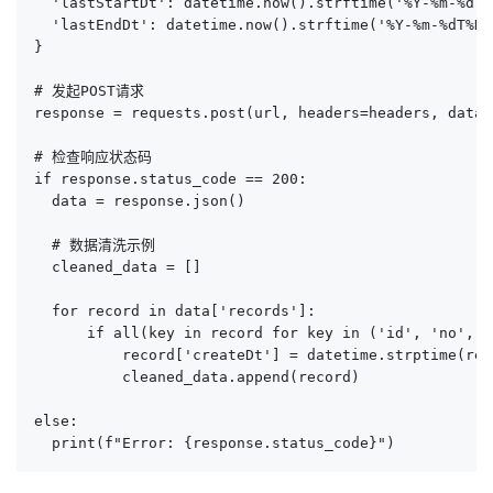
  'lastStartDt': datetime.now().strftime('%Y-%m-%dT%
  'lastEndDt': datetime.now().strftime('%Y-%m-%dT%H:%
}

# 发起POST请求

response = requests.post(url, headers=headers, data=
# 检查响应状态码

if response.status_code == 200:

  data = response.json()

  # 数据清洗示例

  cleaned_data = []

  for record in data['records']:

      if all(key in record for key in ('id', 'no', '
          record['createDt'] = datetime.strptime(rec
          cleaned_data.append(record)

else:

  print(f"Error: {response.status_code}")