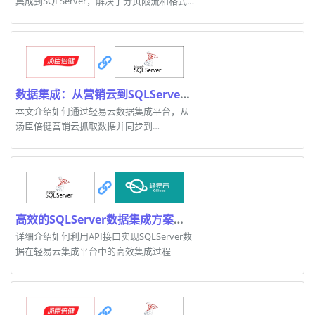
集成到SQLServer，解决了分页限流和格式
差异等难题。
数据集成：从营销云到SQLServer的最佳实践
本文介绍如何通过轻易云数据集成平台，从
汤臣倍健营销云抓取数据并同步到
SQLServer的技术方案。
高效的SQLServer数据集成方案详解
详细介绍如何利用API接口实现SQLServer数
据在轻易云集成平台中的高效集成过程