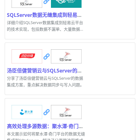
SQLServer数据无缝集成到轻易云的技术实现
详细介绍SQLServer数据集成到轻易云平台
的技术实现，包括数据不漏单、大量数据高
速写入和实时监控机制。
汤臣倍健营销云与SQLServer的数据集成方案优化
分享了汤臣倍健营销云与SQLServer的数据
集成方案，重点解决数据同步与写入问题。
高效处理多源数据：聚水潭·奇门与SQLServer集成案例
本文展示如何将聚水潭·奇门平台的数据无缝