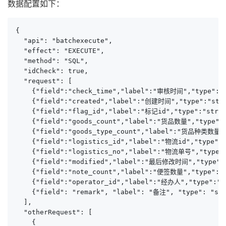
数据配置如下：
{

  "api": "batchexecute",

  "effect": "EXECUTE",

  "method": "SQL",

  "idCheck": true,

  "request": [

    {"field":"check_time","label":"审核时间","type":"st
    {"field":"created","label":"创建时间","type":"strin
    {"field":"flag_id","label":"标记id","type":"strin
    {"field":"goods_count","label":"货品数量","type":"s
    {"field":"goods_type_count","label":"货品种类数量","
    {"field":"logistics_id","label":"物流id","type":"
    {"field":"logistics_no","label":"物流单号","type":"
    {"field":"modified","label":"最后修改时间","type":"s
    {"field":"note_count","label":"便签数量","type":"st
    {"field":"operator_id","label":"经办人","type":"st
    {"field": "remark", "label": "备注", "type": "str
  ],

  "otherRequest": [

    {
