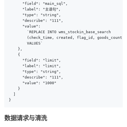
      "field": "main_sql",

      "label": "主语句",

      "type": "string",

      "describe": "111",

      "value": 

        `REPLACE INTO wms_stockin_base_search 

        (check_time, created, flag_id, goods_count, 
        VALUES`

    },

    {

      "field": "limit",

      "label": "limit",

      "type": "string",

      "describe": "111",

      "value": "1000"

    }

  ]

}
数据请求与清洗