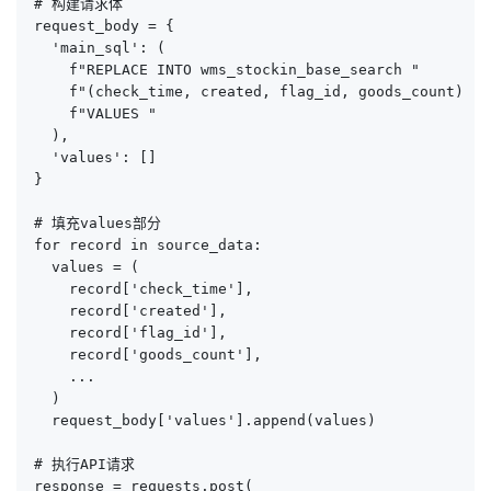
# 构建请求体

request_body = {

  'main_sql': (

    f"REPLACE INTO wms_stockin_base_search "

    f"(check_time, created, flag_id, goods_count) "

    f"VALUES "

  ),

  'values': []

}

# 填充values部分

for record in source_data:

  values = (

    record['check_time'],

    record['created'],

    record['flag_id'],

    record['goods_count'],

    ...

  )

  request_body['values'].append(values)

# 执行API请求

response = requests.post(
