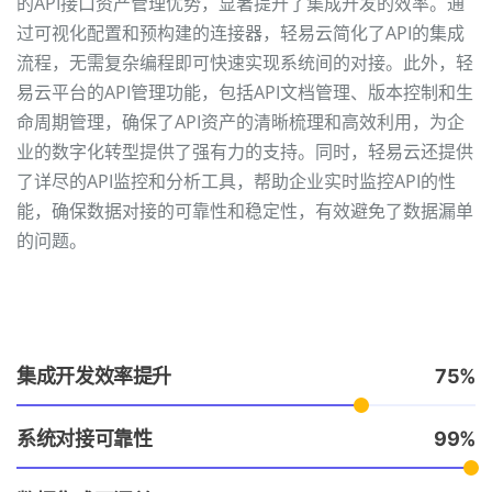
的API接口资产管理优势，显著提升了集成开发的效率。通
过可视化配置和预构建的连接器，轻易云简化了API的集成
流程，无需复杂编程即可快速实现系统间的对接。此外，轻
易云平台的API管理功能，包括API文档管理、版本控制和生
命周期管理，确保了API资产的清晰梳理和高效利用，为企
业的数字化转型提供了强有力的支持。同时，轻易云还提供
了详尽的API监控和分析工具，帮助企业实时监控API的性
能，确保数据对接的可靠性和稳定性，有效避免了数据漏单
的问题。
集成开发效率提升
75
系统对接可靠性
99