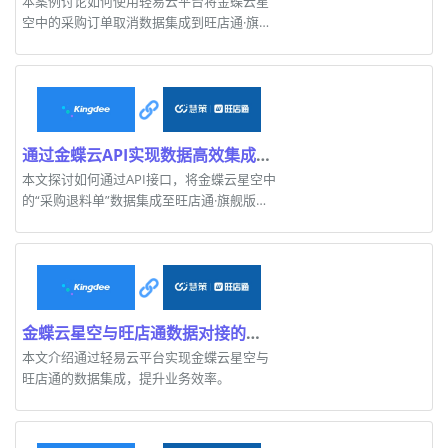
本案例讨论如何使用轻易云平台将金蝶云星
空中的采购订单取消数据集成到旺店通·旗舰
版，提高业务运营效率。
通过金蝶云API实现数据高效集成至旺店通·旗舰版方法详解
本文探讨如何通过API接口，将金蝶云星空中
的“采购退料单”数据集成至旺店通·旗舰版，
实现数据协同。
金蝶云星空与旺店通数据对接的最佳实践
本文介绍通过轻易云平台实现金蝶云星空与
旺店通的数据集成，提升业务效率。