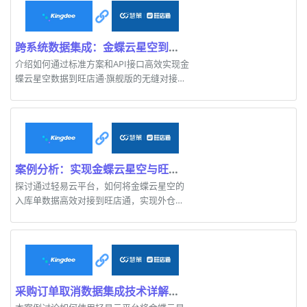
跨系统数据集成：金蝶云星空到旺店通·旗舰版案例解析
介绍如何通过标准方案和API接口高效实现金
蝶云星空数据到旺店通·旗舰版的无缝对接，
以及详细操作步骤。
案例分析：实现金蝶云星空与旺店通的无缝数据对接
探讨通过轻易云平台，如何将金蝶云星空的
入库单数据高效对接到旺店通，实现外仓调
整功能。
采购订单取消数据集成技术详解：金蝶云星空到旺店通