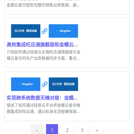
金蝶云星空提取完整的销售出库数据，避免
数据遗漏。
高效集成旺店通旗舰版和金蝶云星空的出库数据同步实例
介绍如何通过轻易云实施旺店通旗舰版与金
蝶云星空的生产出库数据同步方案，重点解
决数据采集、写入与转换等问题。
实现跨系统数据无缝对接：金蝶云星空到旺店通的典型案例
描述了如何通过轻易云平台将金蝶云星空数
据集成到旺店通，通过标准化流程确保高效
无缝对接，提高运营效率。
«
1
2
3
»