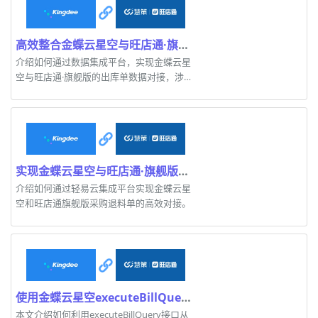
高效整合金蝶云星空与旺店通·旗舰版：数据出库对接详解
介绍如何通过数据集成平台，实现金蝶云星
空与旺店通·旗舰版的出库单数据对接，涉及
API调用及数据映射。
实现金蝶云星空与旺店通·旗舰版数据无缝对接的方案解析
介绍如何通过轻易云集成平台实现金蝶云星
空和旺店通旗舰版采购退料单的高效对接。
使用金蝶云星空executeBillQuery接口保证数据不漏单
本文介绍如何利用executeBillQuery接口从