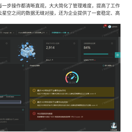
每一步操作都清晰直观，大大简化了管理难度，提高了工作
云星空之间的数据无缝对接，还为企业提供了一套稳定、高