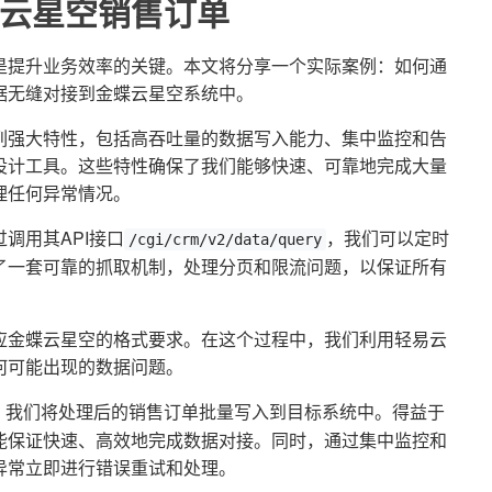
云星空销售订单
是提升业务效率的关键。本文将分享一个实际案例：如何通
据无缝对接到金蝶云星空系统中。
列强大特性，包括高吞吐量的数据写入能力、集中监控和告
设计工具。这些特性确保了我们能够快速、可靠地完成大量
理任何异常情况。
调用其API接口
，我们可以定时
/cgi/crm/v2/data/query
了一套可靠的抓取机制，处理分页和限流问题，以保证所有
应金蝶云星空的格式要求。在这个过程中，我们利用轻易云
何可能出现的数据问题。
口，我们将处理后的销售订单批量写入到目标系统中。得益于
能保证快速、高效地完成数据对接。同时，通过集中监控和
异常立即进行错误重试和处理。