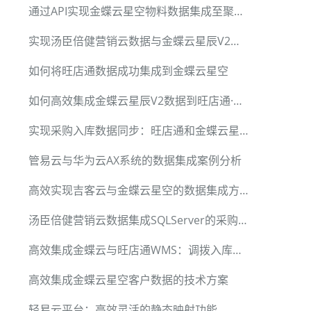
通过API实现金蝶云星空物料数据集成至聚水潭解决方案
实现汤臣倍健营销云数据与金蝶云星辰V2系统集成
如何将旺店通数据成功集成到金蝶云星空
如何高效集成金蝶云星辰V2数据到旺店通·企业奇门
实现采购入库数据同步：旺店通和金蝶云星空无缝对接方案
管易云与华为云AX系统的数据集成案例分析
高效实现吉客云与金蝶云星空的数据集成方法
汤臣倍健营销云数据集成SQLServer的采购入库同步方案
高效集成金蝶云与旺店通WMS：调拨入库到其他入库单
高效集成金蝶云星空客户数据的技术方案
轻易云平台：高效灵活的静态映射功能