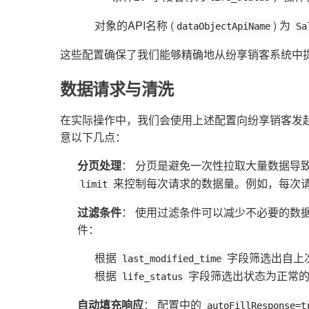
对象的API名称 (
) 为
dataObjectApiName
Sa
这些配置确保了我们能够精确地从纷享销客系统中
数据请求与清洗
在实际操作中，我们会使用上述配置向纷享销客发起
意以下几点：
分页处理
： 分页是避免一次性拉取大量数据导
来控制每次请求的数据量。例如，每次请
limit
过滤条件
： 使用过滤条件可以减少不必要的数
件：
根据
字段筛选出自上
last_modified_time
根据
字段筛选出状态为正常
life_status
自动填充响应
： 配置中的
autoFillResponse=t