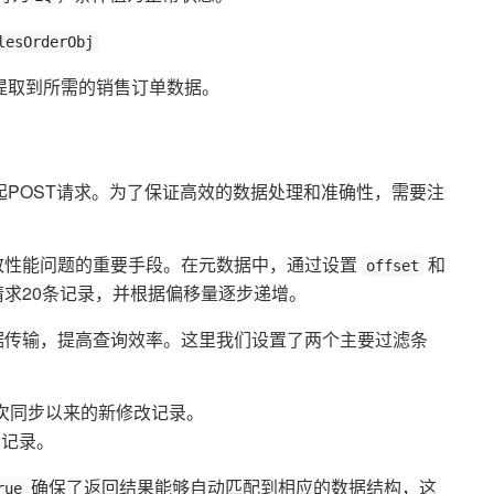
lesOrderObj
提取到所需的销售订单数据。
POST请求。为了保证高效的数据处理和准确性，需要注
致性能问题的重要手段。在元数据中，通过设置
和
offset
求20条记录，并根据偏移量逐步递增。
据传输，提高查询效率。这里我们设置了两个主要过滤条
次同步以来的新修改记录。
的记录。
确保了返回结果能够自动匹配到相应的数据结构，这
rue