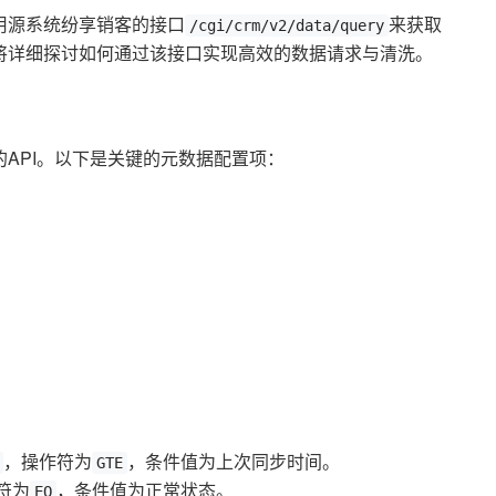
用源系统纷享销客的接口
来获取
/cgi/crm/v2/data/query
将详细探讨如何通过该接口实现高效的数据请求与清洗。
API。以下是关键的元数据配置项：
，操作符为
，条件值为上次同步时间。
GTE
符为
，条件值为正常状态。
EQ