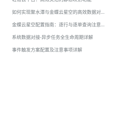
如何实现聚水潭与金蝶云星空的高效数据对接
金蝶云星空配置指南：逐行与逐单查询注意事项
系统数据对接-异步任务全生命周期详解
事件触发方案配置及注意事项详解