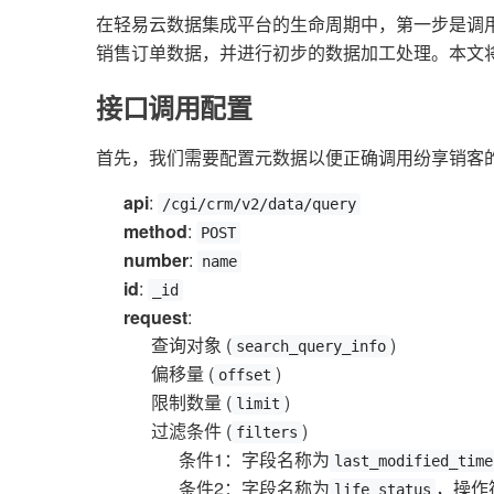
在轻易云数据集成平台的生命周期中，第一步是调
销售订单数据，并进行初步的数据加工处理。本文
接口调用配置
首先，我们需要配置元数据以便正确调用纷享销客的
api
:
/cgi/crm/v2/data/query
method
:
POST
number
:
name
id
:
_id
request
:
查询对象 (
)
search_query_info
偏移量 (
)
offset
限制数量 (
)
limit
过滤条件 (
)
filters
条件1：字段名称为
last_modified_time
条件2：字段名称为
，操作
life_status