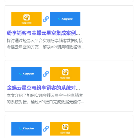
纷享销客与金蝶云星空集成案例分享
探讨通过轻易云平台实现纷享销客数据对接
金蝶云星空的方案，解决API调用和数据转换
问题。
金蝶云星空与纷享销客的系统对接集成案例解析
本文介绍了如何实现金蝶云星空与纷享销客
的系统对接，通过API接口完成数据无缝传
输。