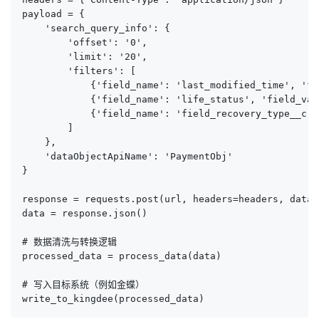
payload = {

    'search_query_info': {

        'offset': '0',

        'limit': '20',

        'filters': [

            {'field_name': 'last_modified_time', 'fi
            {'field_name': 'life_status', 'field_val
            {'field_name': 'field_recovery_type__c',
        ]

    },

    'dataObjectApiName': 'PaymentObj'

}

response = requests.post(url, headers=headers, data=
data = response.json()

# 数据清洗与转换逻辑

processed_data = process_data(data)

# 写入目标系统（例如金蝶）

write_to_kingdee(processed_data)