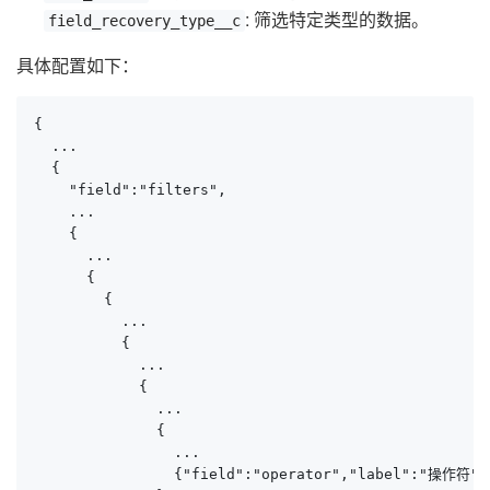
: 筛选特定类型的数据。
field_recovery_type__c
具体配置如下：
{

  ...

  {

    "field":"filters",

    ...

    {

      ...

      {

        {

          ...

          {

            ...

            {

              ...

              {

                ...

                {"field":"operator","label":"操作符","