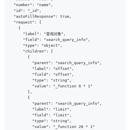
  "number": "name",

  "id": "_id",

  "autoFillResponse": true,

  "request": [

    {

      "label": "查询对象",

      "field": "search_query_info",

      "type": "object",

      "children": [

        {

          "parent": "search_query_info",

          "label": "offset",

          "field": "offset",

          "type": "string",

          "value": "_function 0 * 1"

        },

        {

          "parent": "search_query_info",

          "label": "limit",

          "field": "limit",

          "type": "string",

          "value": "_function 20 * 1"
