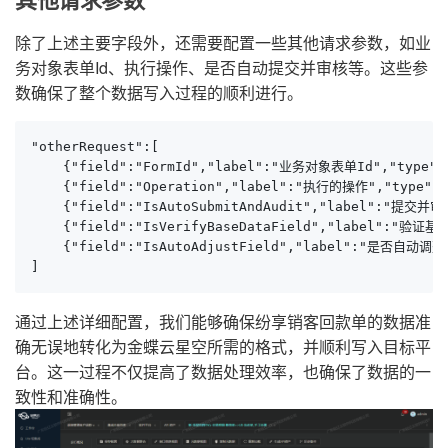
除了上述主要字段外，还需要配置一些其他请求参数，如业
务对象表单Id、执行操作、是否自动提交并审核等。这些参
数确保了整个数据写入过程的顺利进行。
"otherRequest":[

    {"field":"FormId","label":"业务对象表单Id","type":
    {"field":"Operation","label":"执行的操作","type":"s
    {"field":"IsAutoSubmitAndAudit","label":"提交并审核
    {"field":"IsVerifyBaseDataField","label":
    {"field":"IsAutoAdjustField","label":"是否自动调整顺
]
通过上述详细配置，我们能够确保纷享销客回款单的数据准
确无误地转化为金蝶云星空所需的格式，并顺利写入目标平
台。这一过程不仅提高了数据处理效率，也确保了数据的一
致性和准确性。