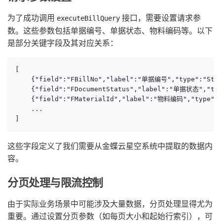
为了成功调用
接口，需要设置请求参
executeBillQuery
数。这些参数包括单据编号、单据状态、物料编码等。以下
是部分关键字段及其对应关系：
[

    {"field":"FBillNo","label":"单据编号","type":"Strin
    {"field":"FDocumentStatus","label":"单据状态","type
    {"field":"FMaterialId","label":"物料编码","type":"S
    ...

]
这些字段定义了我们需要从金蝶云星空系统中提取的数据内
容。
分页处理与限流控制
由于实际业务场景中可能涉及大量数据，分页处理显得尤为
重要。通过设置分页参数（如每页大小和起始行索引），可