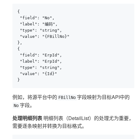
{

 "field": "No",

 "label": "编码",

 "type": "string",

 "value": "{FBillNo}"

},

{

 "field": "ErpId",

 "label": "ErpId",

 "type": "string",

 "value": "{Id}"

}
例如，将源平台中的
字段映射为目标API中的
FBillNo
字段。
No
处理明细列表
明细列表（DetailList）的处理尤为重要，
需要逐条映射并转换为目标格式。