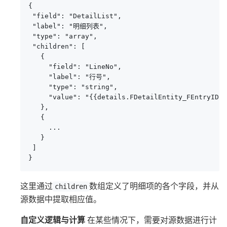
{

 "field": "DetailList",

 "label": "明细列表",

 "type": "array",

 "children": [

   {

     "field": "LineNo",

     "label": "行号",

     "type": "string",

     "value": "{{details.FDetailEntity_FEntryID}}
   },

   {

     ...

   }

 ]

}
这里通过
数组定义了明细项的各个字段，并从
children
源数据中提取相应值。
自定义逻辑与计算
在某些情况下，需要对源数据进行计