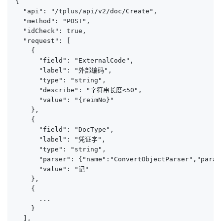
{

  "api": "/tplus/api/v2/doc/Create",

  "method": "POST",

  "idCheck": true,

  "request": [

    {

      "field": "ExternalCode",

      "label": "外部编码",

      "type": "string",

      "describe": "字符串长度<50",

      "value": "{reimNo}"

    },

    {

      "field": "DocType",

      "label": "凭证字",

      "type": "string",

      "parser": {"name":"ConvertObjectParser","param
      "value": "记"

    },

    {

      ...

    }

  ],
