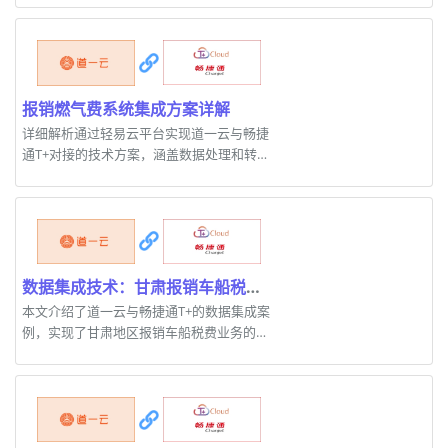
报销燃气费系统集成方案详解
详细解析通过轻易云平台实现道一云与畅捷
通T+对接的技术方案，涵盖数据处理和转换
逻辑。
数据集成技术：甘肃报销车船税费的系统对接案例
本文介绍了道一云与畅捷通T+的数据集成案
例，实现了甘肃地区报销车船税费业务的高
效对接。