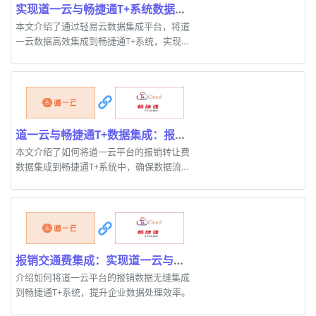
实现道一云与畅捷通T+系统数据的高效对接
本文介绍了通过轻易云数据集成平台，将道
一云数据高效集成到畅捷通T+系统，实现报
销自动化。
道一云与畅捷通T+数据集成：报销转让费高效处理
本文介绍了如何将道一云平台的报销转让费
数据集成到畅捷通T+系统中，确保数据流动
透明可控。
报销交通费集成：实现道一云与畅捷通T+的数据同步
介绍如何将道一云平台的报销数据无缝集成
到畅捷通T+系统，提升企业数据处理效率。