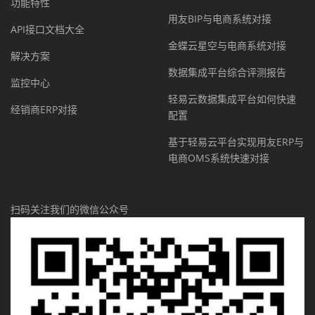
功能特性
用友BIP与电商系统对接
API接口文档大全
金蝶云星空与电商系统对接
解决方案
数据集成平台综合评测报告
监控中心
轻易云数据集成平台如何快速
经销商ERP对接
配置
基于轻易云平台实现用友ERP与
电商OMS系统快速对接
扫码关注我们的微信公众号