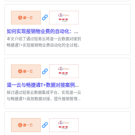
如何实现报销物业费的自动化：道一云对接畅捷通T+
本文介绍了通过轻易云将道一云数据对接到
畅捷通T+实现报销物业费自动化的全过程。
道一云与畅捷通T+数据对接案例：提升企业报销管理效能
探讨通过轻易云数据集成平台，实现道一云
与畅捷通T+高效数据对接，提升报销管理效
能。