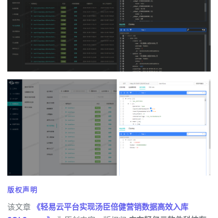
版权声明
该文章
《轻易云平台实现汤臣倍健营销数据高效入库