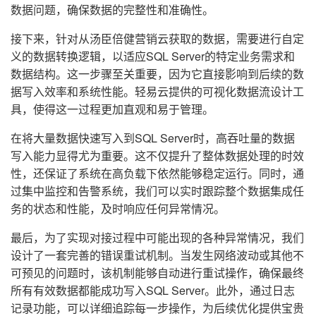
数据问题，确保数据的完整性和准确性。
接下来，针对从汤臣倍健营销云获取的数据，需要进行自定
义的数据转换逻辑，以适应SQL Server的特定业务需求和
数据结构。这一步骤至关重要，因为它直接影响到后续的数
据写入效率和系统性能。轻易云提供的可视化数据流设计工
具，使得这一过程更加直观和易于管理。
在将大量数据快速写入到SQL Server时，高吞吐量的数据
写入能力显得尤为重要。这不仅提升了整体数据处理的时效
性，还保证了系统在高负载下依然能够稳定运行。同时，通
过集中监控和告警系统，我们可以实时跟踪整个数据集成任
务的状态和性能，及时响应任何异常情况。
最后，为了实现对接过程中可能出现的各种异常情况，我们
设计了一套完善的错误重试机制。当发生网络波动或其他不
可预见的问题时，该机制能够自动进行重试操作，确保最终
所有有效数据都能成功写入SQL Server。此外，通过日志
记录功能，可以详细追踪每一步操作，为后续优化提供宝贵