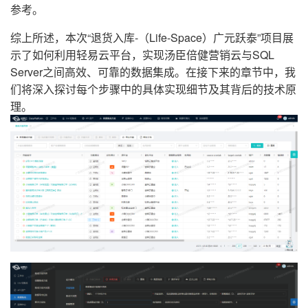
参考。
综上所述，本次“退货入库-（Life-Space）广元跃泰”项目展
示了如何利用轻易云平台，实现汤臣倍健营销云与SQL
Server之间高效、可靠的数据集成。在接下来的章节中，我
们将深入探讨每个步骤中的具体实现细节及其背后的技术原
理。