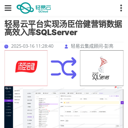
轻易云平台实现汤臣倍健营销数据
高效入库SQLServer
2025-03-16 11:28:40
轻易云集成顾问-彭亮