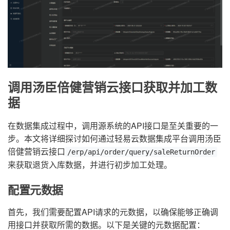
调用汤臣倍健营销云接口获取并加工数
据
在数据集成过程中，调用源系统的API接口是至关重要的一
步。本文将详细探讨如何通过轻易云数据集成平台调用汤臣
倍健营销云接口
/erp/api/order/query/saleReturnOrder
来获取退货入库数据，并进行初步加工处理。
配置元数据
首先，我们需要配置API请求的元数据，以确保能够正确调
用接口并获取所需的数据。以下是关键的元数据配置：