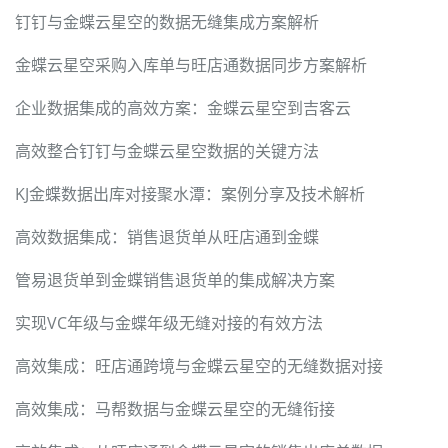
钉钉与金蝶云星空的数据无缝集成方案解析
金蝶云星空采购入库单与旺店通数据同步方案解析
企业数据集成的高效方案：金蝶云星空到吉客云
高效整合钉钉与金蝶云星空数据的关键方法
KJ金蝶数据出库对接聚水潭：案例分享及技术解析
高效数据集成：销售退货单从旺店通到金蝶
管易退货单到金蝶销售退货单的集成解决方案
实现VC年级与金蝶年级无缝对接的有效方法
高效集成：旺店通跨境与金蝶云星空的无缝数据对接
高效集成：马帮数据与金蝶云星空的无缝衔接