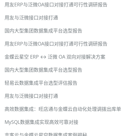
用友ERP与泛微OA接口对接打通可行性调研报告
用友与泛微接口对接打通
国内大型集团数据集成平台选型报告
用友ERP与泛微OA接口对接打通可行性调研报告
金蝶云星空 ERP ↔ 泛微 OA 双向对接解决方案
国内大型集团数据集成平台选型报告
轻易云数据集成平台选型评估报告
用友与泛微接口对接打通
高效数据集成：旺店通与金蝶云自动化处理调拨出库单
MySQL数据集成实现高效可靠对接
吉客云与金蝶云星空数据集成案例揭秘