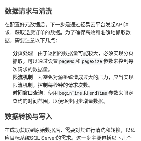
数据请求与清洗
在配置好元数据后，下一步是通过轻易云平台发起API请
求，获取退货订单的数据。为了确保高效和准确地抓取数
据，需要注意以下几点：
分页处理
：由于返回的数据量可能较大，必须实现分页
抓取。可以通过设置
和
参数来控制每
pageNo
pageSize
次请求的数据量。
限流机制
：为避免对源系统造成过大的压力，应当实现
限流机制，控制每秒钟的请求次数。
时间窗口查询
：使用
和
参数来限定
beginTime
endTime
查询的时间范围，以便逐步同步增量数据。
数据转换与写入
在成功获取到原始数据后，需要对其进行清洗和转换，以适
应目标系统SQL Server的需求。这一步主要包括以下几个