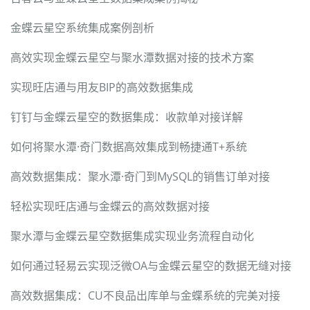
金蝶云星空系统集成案例剖析
高效实现金蝶云星空与聚水潭数据对接的技术方案
实现旺店通与用友BIP的高效数据集成
钉钉与金蝶云星空的数据集成：收款单对接详解
如何将聚水潭·奇门数据高效集成到畅捷通T+系统
高效数据集成：聚水潭·奇门到MySQL的销售订单对接
轻松实现旺店通与金蝶云的高效数据对接
聚水潭与金蝶云星空数据集成实现业务流程自动化
如何通过轻易云实现泛微OA与金蝶云星空的数据无缝对接
高效数据集成：CU不良品出库单与金蝶系统的完美对接