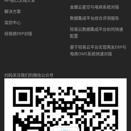
API接口文档大全
金蝶云星空与电商系统对接
解决方案
数据集成平台综合评测报告
监控中心
轻易云数据集成平台如何快速
经销商ERP对接
配置
基于轻易云平台实现用友ERP与
电商OMS系统快速对接
扫码关注我们的微信公众号