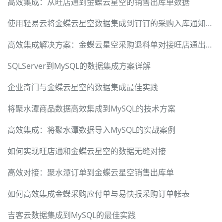
高效集成：从旺店通到金蝶云星空的销售出库单数据
使用轻易云将金蝶云星空数据集成到钉钉的采购入库通知解决方案
高效集成解决方案：金蝶云星空采购退料单对接旺店通出库单
SQLServer到MySQL的数据集成方案详解
企业奇门与金蝶云星空的数据集成最佳实践
将聚水潭商品数据高效集成到MySQL的技术方案
高效集成：将聚水潭数据导入MySQL的实战案例
如何实现旺店通和金蝶云星空的数据无缝对接
高效对接：聚水潭订单到金蝶云星空销售出库单
如何高效集成金蝶采购应付单与易快报采购订单帐表
吉客云数据集成到MySQL的最佳实践