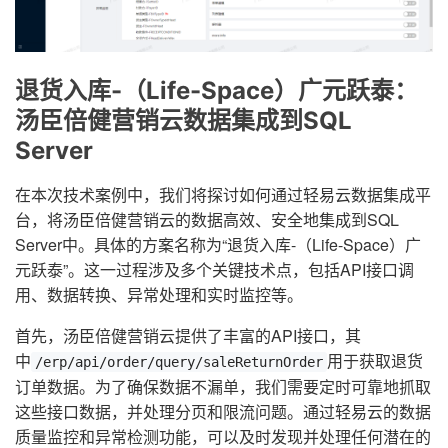
退货入库-（Life-Space）广元跃泰：
汤臣倍健营销云数据集成到SQL
Server
在本次技术案例中，我们将探讨如何通过轻易云数据集成平
台，将汤臣倍健营销云的数据高效、安全地集成到SQL
Server中。具体的方案名称为“退货入库-（Life-Space）广
元跃泰”。这一过程涉及多个关键技术点，包括API接口调
用、数据转换、异常处理和实时监控等。
首先，汤臣倍健营销云提供了丰富的API接口，其
中
用于获取退货
/erp/api/order/query/saleReturnOrder
订单数据。为了确保数据不漏单，我们需要定时可靠地抓取
这些接口数据，并处理分页和限流问题。通过轻易云的数据
质量监控和异常检测功能，可以及时发现并处理任何潜在的