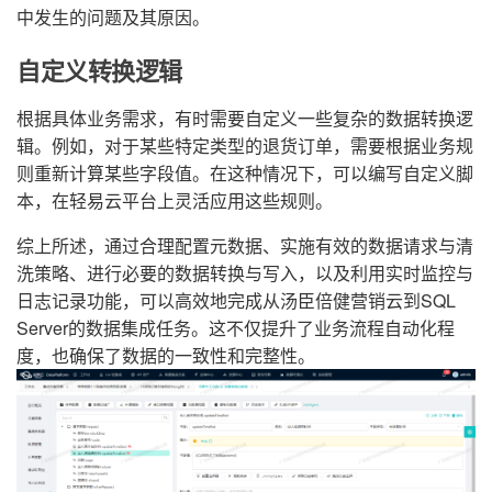
中发生的问题及其原因。
自定义转换逻辑
根据具体业务需求，有时需要自定义一些复杂的数据转换逻
辑。例如，对于某些特定类型的退货订单，需要根据业务规
则重新计算某些字段值。在这种情况下，可以编写自定义脚
本，在轻易云平台上灵活应用这些规则。
综上所述，通过合理配置元数据、实施有效的数据请求与清
洗策略、进行必要的数据转换与写入，以及利用实时监控与
日志记录功能，可以高效地完成从汤臣倍健营销云到SQL
Server的数据集成任务。这不仅提升了业务流程自动化程
度，也确保了数据的一致性和完整性。