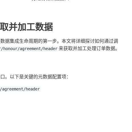
取并加工数据
是数据集成生命周期的第一步。本文将详细探讨如何通过调
来获取并加工处理订单数据。
r/honour/agreement/header
接口。以下是关键的元数据配置项：
/agreement/header