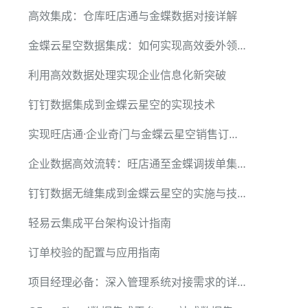
高效集成：仓库旺店通与金蝶数据对接详解
金蝶云星空数据集成：如何实现高效委外领料处理
利用高效数据处理实现企业信息化新突破
钉钉数据集成到金蝶云星空的实现技术
实现旺店通·企业奇门与金蝶云星空销售订单对接
企业数据高效流转：旺店通至金蝶调拨单集成方案
钉钉数据无缝集成到金蝶云星空的实施与技术挑战
轻易云集成平台架构设计指南
订单校验的配置与应用指南
项目经理必备：深入管理系统对接需求的详细指南