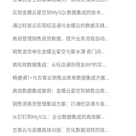
实现金蝶云星空到MySQL数据集成的技术方案
通过轻易云实现旺店通与金蝶云的数据无缝集成
高效管理销售退货数据，提升业务流程自动化
销售退货单在金蝶云星空与聚水潭·奇门间的数据集成案例
高校效数据集成：从旺店通到用友BIP的实战案例
畅捷通T+与吉客云销售出库单数据集成方案详解
高效数据集成案例：金蝶云星空到销售出库单的流转
销售退换货管理集成方案：打通旺店通与金蝶云星空
RT_OUT_STORAGE",

从钉钉到MySQL：企业数据集成的高效解决方案
吉客云与金蝶高效对接：优化数据流转的技术解析