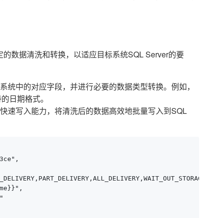
数据清洗和转换，以适应目标系统SQL Server的要
系统中的对应字段，并进行必要的数据类型转换。例如，
支持的日期格式。
快速写入能力，将清洗后的数据高效地批量写入到SQL
ce",

_DELIVERY,PART_DELIVERY,ALL_DELIVERY,WAIT_OUT_STORAGE,PA
e}}",


