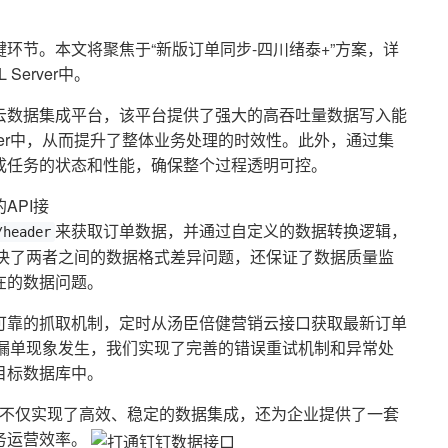
环节。本文将聚焦于“新版订单同步-四川绪泰+”方案，详
erver中。
云数据集成平台，该平台提供了强大的高吞吐量数据写入能
rver中，从而提升了整体业务处理的时效性。此外，通过集
成任务的状态和性能，确保整个过程透明可控。
API接
来获取订单数据，并通过自定义的数据转换逻辑，
/header
不仅解决了两者之间的数据格式差异问题，还保证了数据质量监
在的数据问题。
可靠的抓取机制，定时从汤臣倍健营销云接口获取最新订单
了防止漏单现象发生，我们实现了完善的错误重试机制和异常处
目标数据库中。
方案不仅实现了高效、稳定的数据集成，还为企业提供了一套
务运营效率。