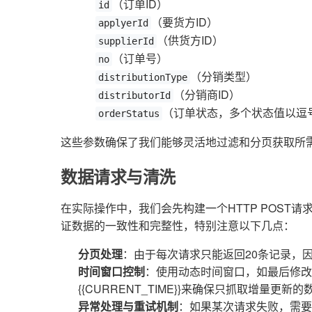
（订单ID）
id
（要货方ID）
applyerId
（供货方ID）
supplierId
（订单号）
no
（分销类型）
distributionType
（分销商ID）
distributorId
（订单状态，多个状态值以逗
orderStatus
这些参数确保了我们能够灵活地过滤和分页获取所
数据请求与清洗
在实际操作中，我们会先构建一个HTTP POST
证数据的一致性和完整性，特别注意以下几点：
分页处理
：由于每次请求只能返回20条记录，
时间窗口控制
：使用动态时间窗口，如最后修改时间范
{{CURRENT_TIME}}来确保只抓取增量更新的
异常处理与重试机制
：如果某次请求失败，需要