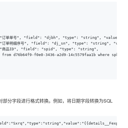
 "订单单号", "field": "djbh", "type": "string", "value": "{
 "订单明细序号", "field": "dj_sn", "type": "string", "value"
"商品ID", "field": "spid", "type": "string", 

 from d76b64f9-f0e0-3436-a2d9-14c5579faa1b where spbh2={
需要对部分字段进行格式转换。例如，将日期字段转换为SQL
ld":"Sxrq","type":"string","value":"{{details__Fexp|dat