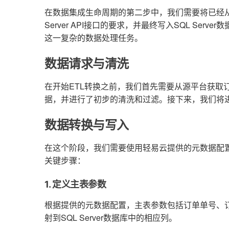
在数据集成生命周期的第二步中，我们需要将已经从
Server API接口的要求，并最终写入SQL Se
这一复杂的数据处理任务。
数据请求与清洗
在开始ETL转换之前，我们首先需要从源平台获取
据，并进行了初步的清洗和过滤。接下来，我们将进
数据转换与写入
在这个阶段，我们需要使用轻易云提供的元数据配置，
关键步骤：
1. 定义主表参数
根据提供的元数据配置，主表参数包括订单单号、订
射到SQL Server数据库中的相应列。