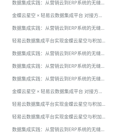
数据集成实践：从营销云到ERP系统的无缝对接
金蝶云星空 × 轻易云数据集成平台 对接方案与技术调研报告
数据集成实践：从营销云到ERP系统的无缝对接
轻易云数据集成平台实现金蝶云星空与积加 ERP 异构系统无缝对接
数据集成实践：从营销云到ERP系统的无缝对接
数据集成实践：从营销云到ERP系统的无缝对接
数据集成实践：从营销云到ERP系统的无缝对接
金蝶云星空 × 轻易云数据集成平台 对接方案与技术调研报告
轻易云数据集成平台实现金蝶云星空与积加 ERP 异构系统无缝对接
轻易云数据集成平台实现金蝶云星空与积加 ERP 异构系统无缝对接
数据集成实践：从营销云到ERP系统的无缝对接