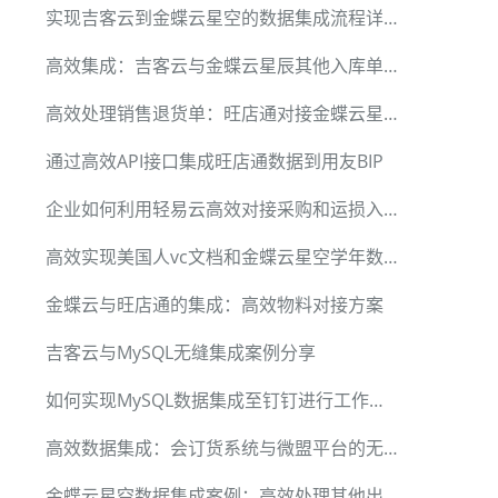
实现吉客云到金蝶云星空的数据集成流程详解
高效集成：吉客云与金蝶云星辰其他入库单数据对接实战
高效处理销售退货单：旺店通对接金蝶云星空解决方案
通过高效API接口集成旺店通数据到用友BIP
企业如何利用轻易云高效对接采购和运损入库单
高效实现美国人vc文档和金蝶云星空学年数据对接的技巧
金蝶云与旺店通的集成：高效物料对接方案
吉客云与MySQL无缝集成案例分享
如何实现MySQL数据集成至钉钉进行工作通知
高效数据集成：会订货系统与微盟平台的无缝对接
金蝶云星空数据集成案例：高效处理其他出库数据