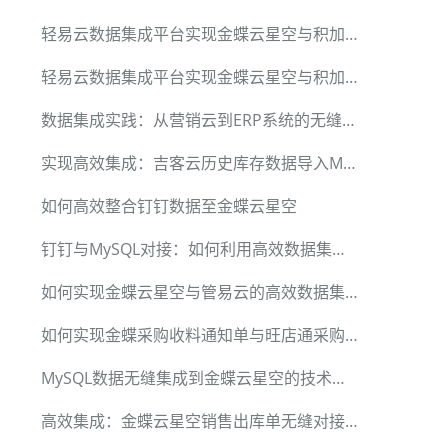
轻易云数据集成平台实现金蝶云星空与积加 ERP 异构系统无缝对接
轻易云数据集成平台实现金蝶云星空与积加 ERP 异构系统无缝对接
数据集成实践：从营销云到ERP系统的无缝对接
实现高效集成：吉客云历史库存数据导入MySQL数据库的方法
如何高效整合钉钉数据至金蝶云星空
钉钉与MySQL对接：如何利用高效数据集成实现货品价格管理
如何实现金蝶云星空与管易云的高效数据集成
如何实现金蝶采购收料通知单与旺店通采购订单的无缝集成
MySQL数据无缝集成到金蝶云星空的技术案例
高效集成：金蝶云星空销售出库单无缝对接云水聚