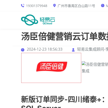
19301379948
广州市番禺区白山路11号
M
汤臣倍健营销云订单数
2024-12-23 18:56:33
轻易云集成顾问-
新版订单同步-四川绪泰+