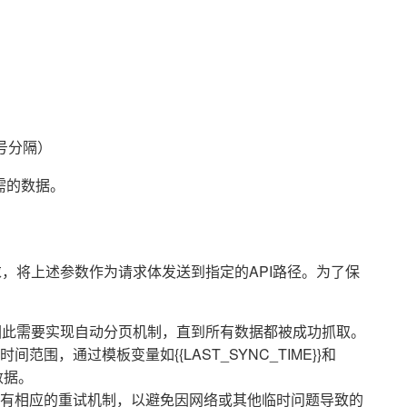
号分隔）
需的数据。
请求，将上述参数作为请求体发送到指定的API路径。为了保
因此需要实现自动分页机制，直到所有数据都被成功抓取。
围，通过模板变量如{{LAST_SYNC_TIME}}和
数据。
有相应的重试机制，以避免因网络或其他临时问题导致的