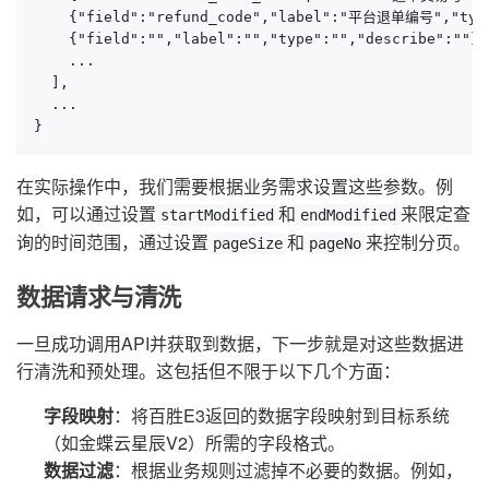
    {"field":"refund_code","label":"平台退单编号","type"
    {"field":"","label":"","type":"","describe":""},

    ...

  ],

  ...

}
在实际操作中，我们需要根据业务需求设置这些参数。例
如，可以通过设置
和
来限定查
startModified
endModified
询的时间范围，通过设置
和
来控制分页。
pageSize
pageNo
数据请求与清洗
一旦成功调用API并获取到数据，下一步就是对这些数据进
行清洗和预处理。这包括但不限于以下几个方面：
字段映射
：将百胜E3返回的数据字段映射到目标系统
（如金蝶云星辰V2）所需的字段格式。
数据过滤
：根据业务规则过滤掉不必要的数据。例如，