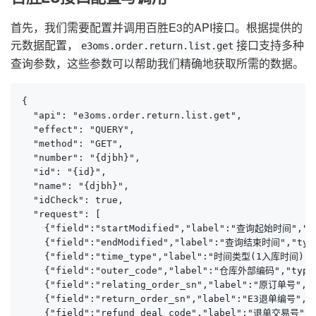
首先，我们需要配置并调用百胜E3的API接口。根据提供的
元数据配置，
接口支持多种
e3oms.order.return.list.get
查询参数，这些参数可以帮助我们精确地获取所需的数据。
{

  "api": "e3oms.order.return.list.get",

  "effect": "QUERY",

  "method": "GET",

  "number": "{djbh}",

  "id": "{id}",

  "name": "{djbh}",

  "idCheck": true,

  "request": [

    {"field":"startModified","label":"查询起始时间","t
    {"field":"endModified","label":"查询结束时间","typ
    {"field":"time_type","label":"时间类型(1入库时间
    {"field":"outer_code","label":"仓库外部编码","type
    {"field":"relating_order_sn","label":"原订单号","
    {"field":"return_order_sn","label":"E3退单编号","
    {"field":"refund_deal_code","label":"退单交易号","