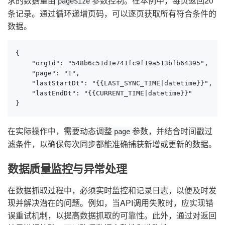
求的数据量由
参数控制。在本例中，每页返回20
pageSize
条记录。通过循环递增页码，可以逐页获取所有符合条件的
数据。
{

    "orgId": "548b6c51d1e741fc9f19a513bfb64395",

    "page": "1",

    "lastStartDt": "{{LAST_SYNC_TIME|datetime}}",

    "lastEndDt": "{{CURRENT_TIME|datetime}}"

}
在实际操作中，需要动态调整
参数，并结合时间戳过
page
滤条件，以确保每次同步都能准确捕获新增或更新的数据。
数据质量监控与异常处理
在数据抓取过程中，必须实时监控和记录日志，以便及时发
现并解决潜在的问题。例如，当API调用失败时，应实现错
误重试机制，以提高数据抓取的可靠性。此外，通过对返回