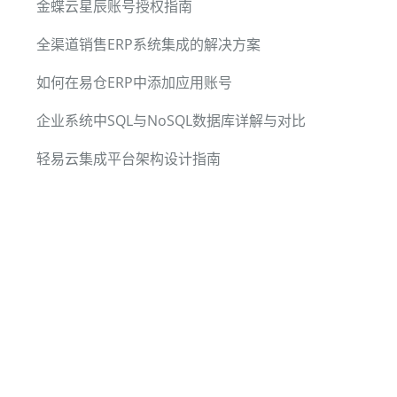
金蝶云星辰账号授权指南
全渠道销售ERP系统集成的解决方案
如何在易仓ERP中添加应用账号
企业系统中SQL与NoSQL数据库详解与对比
轻易云集成平台架构设计指南