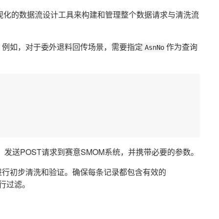
视化的数据流设计工具来构建和管理整个数据请求与清洗流
。例如，对于委外退料回传场景，需要指定
作为查询
AsnNo
块，发送POST请求到赛意SMOM系统，并携带必要的参数。
进行初步清洗和验证。确保每条记录都包含有效的
进行过滤。