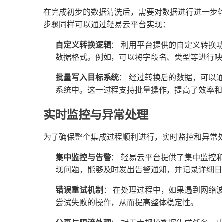
在完成初步的数据清洗后，需要对数据进行进一步
步骤同样可以通过轻易云平台实现：
自定义转换逻辑
： 利用平台提供的自定义转换
数据格式。例如，可以将字段名、类型等进行映
批量写入目标系统
： 经过转换后的数据，可以
系统中。这一过程支持批量操作，提高了效率和
实时监控与异常处理
为了确保整个集成过程顺利进行，实时监控和异常
集中监控与告警
： 轻易云平台提供了集中监控
现问题，能够及时发出告警通知，并记录详细日
错误重试机制
： 在处理过程中，如果遇到网络
尝试失败的操作，从而提高整体稳定性。