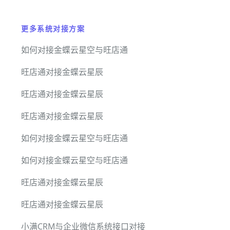
更多系统对接方案
如何对接金蝶云星空与旺店通
旺店通对接金蝶云星辰
旺店通对接金蝶云星辰
旺店通对接金蝶云星辰
如何对接金蝶云星空与旺店通
如何对接金蝶云星空与旺店通
旺店通对接金蝶云星辰
旺店通对接金蝶云星辰
小满CRM与企业微信系统接口对接