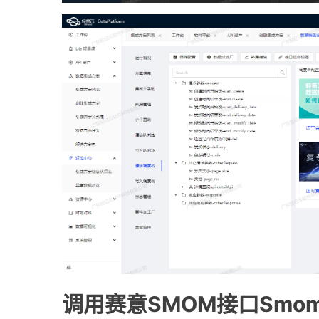
调用赛意SMOM接口SmomWeb