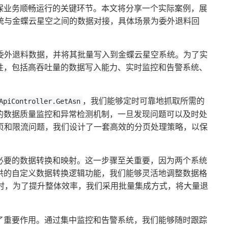
保业务顺畅运行的关键环节。本文将分享一个实际案例，展
统与金蝶云星空之间的数据对接，具体场景为委外退料回
委外退料数据，并将其批量写入到金蝶云星空系统。为了实
性，包括高吞吐量的数据写入能力、实时监控和告警系统、
，我们能够定时可靠地抓取所需的
ApiController.GetAsn
的数据质量监控和异常检测机制，一旦发现问题可以及时处
页和限流问题，我们设计了一套高效的分页处理策略，以保
必要的数据转换和映射。这一步骤至关重要，因为两个系统
供的自定义数据转换逻辑功能，我们能够灵活地调整数据格
时，为了提升整体效率，我们采用批量集成方式，将大量退
了重要作用。通过集中监控和告警系统，我们能够随时跟踪