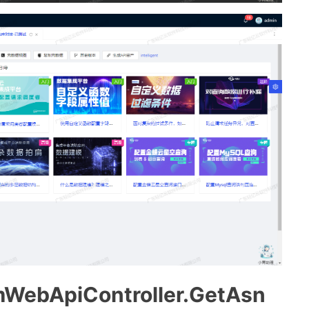
ApiController.GetAsn