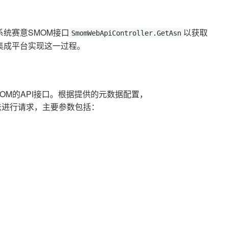
统赛意SMOM接口
以获取
SmomWebApiController.GetAsn
集成平台实现这一过程。
OM的API接口。根据提供的元数据配置，
法进行请求，主要参数包括：