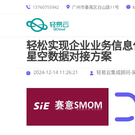
13760755942
广州市番禺区白山路11号
M
轻松实现企业业务信息
星空数据对接方案
2024-12-14 11:26:21
轻易云集成顾问-