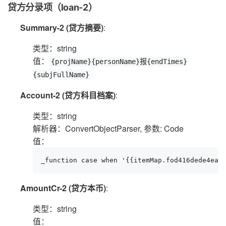
贷方分录项（loan-2）
Summary-2 (贷方摘要)
:
类型：string
值：
{projName}{personName}报{endTimes}
{subjFullName}
Account-2 (贷方科目档案)
:
类型：string
解析器：ConvertObjectParser, 参数: Code
值：
_function case when '{{itemMap.fod416dede4ea7
AmountCr-2 (贷方本币)
:
类型：string
值：