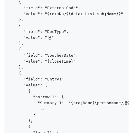
    {

      "field": "ExternalCode",

      "value": "{reimNo}{{detailList.subjName}}"

    },

    {

      "field": "DocType",

      "value": "记"

    },

    {

      "field": "VoucherDate",

      "value": "{closeTime}"

    },

    {

      "field": "Entrys",

      "value": [

        {

          "borrow-1": {

            "Summary-1": "{projName}{personName}报{en
            ...

          }

        },

        {

          "loan-2": {
