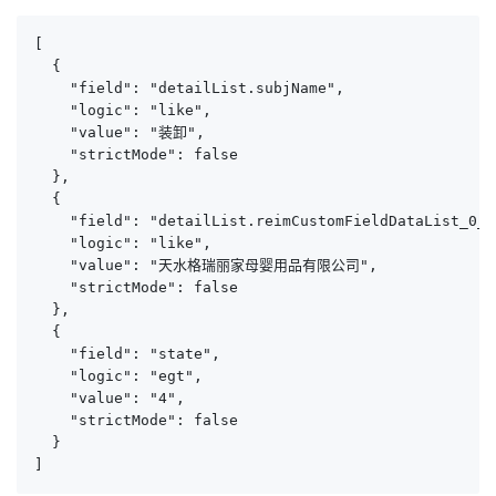
[

  {

    "field": "detailList.subjName",

    "logic": "like",

    "value": "装卸",

    "strictMode": false

  },

  {

    "field": "detailList.reimCustomFieldDataList_0_va
    "logic": "like",

    "value": "天水格瑞丽家母婴用品有限公司",

    "strictMode": false

  },

  {

    "field": "state",

    "logic": "egt",

    "value": "4",

    "strictMode": false

  }

]