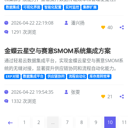
数据集成
可视化界面
智能化配置
实时监控
集群扩展
2026-04-22 22:19:08
潘兴扬
40
1291 次浏览
金蝶云星空与赛意SMOM系统集成方案
通过轻易云数据集成平台，实现金蝶云星空与赛意SMOM系
统的无缝对接，显著提升供应链协同和流程自动化能力。
ERP对接
数据集成平台
供应链协同
流程自动化
库存周转效率
2026-04-22 19:54:35
张雯
21
1332 次浏览
1
2
...
7
8
9
10
11