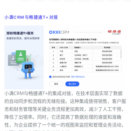
小满CRM与畅捷通T+对接
小满CRM与畅捷通T+的集成对接，在技术层面实现了数据
的自动同步和流程的无缝衔接。这种集成使得销售、客户服
务和财务管理等关键业务流程更加高效，减少了人工干预，
降低了出错率。同时，它还提高了数据处理的速度和准确
性，为企业提供了一个统一的视图来监控和管理业务活动，