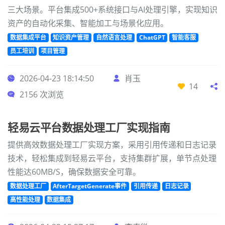
三大场景。平台集成500+系统接口与AI处理引擎，实现知识
资产的自动化采集、智能加工与场景化应用。
数据集成平台
知识资产管理
自然语言处理
ChatGPT
智能客服
员工培训
项目管理
2026-04-23 18:14:50
肖玉
14
2156 次浏览
轻易云平台数据处理工厂实现指南
提供高效数据处理工厂实现方案，采用引用传递和日志记录
技术，轻松集成到轻易云平台，支持集群扩展，单节点处理
性能达60MB/S，确保数据安全可靠。
数据处理工厂
AfterTargetGenerate事件
引用传递
日志记录
高性能处理
数据集成