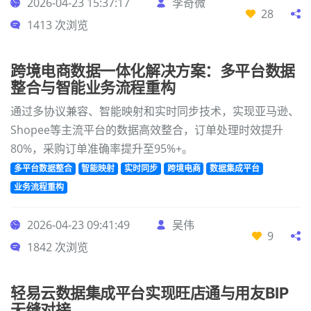
2026-04-23 15:37:17
李奇微
28
1413 次浏览
跨境电商数据一体化解决方案：多平台数据
整合与智能业务流程重构
通过多协议兼容、智能映射和实时同步技术，实现亚马逊、
Shopee等主流平台的数据高效整合，订单处理时效提升
80%，采购订单准确率提升至95%+。
多平台数据整合
智能映射
实时同步
跨境电商
数据集成平台
业务流程重构
2026-04-23 09:41:49
吴伟
9
1842 次浏览
轻易云数据集成平台实现旺店通与用友BIP
无缝对接