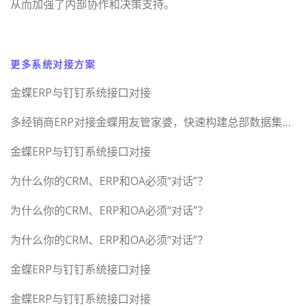
从而加强了内部协作和决策支持。
更多系统对接方案
金蝶ERP与钉钉系统接口对接
多经销商ERP对接金蝶用友管家婆，快速构建总部数据集成中台
金蝶ERP与钉钉系统接口对接
为什么你的CRM、ERP和OA必须“对话”？
为什么你的CRM、ERP和OA必须“对话”？
为什么你的CRM、ERP和OA必须“对话”？
金蝶ERP与钉钉系统接口对接
金蝶ERP与钉钉系统接口对接