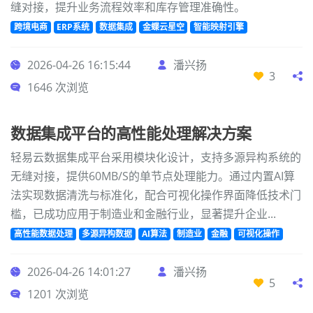
缝对接，提升业务流程效率和库存管理准确性。
跨境电商
ERP系统
数据集成
金蝶云星空
智能映射引擎
2026-04-26 16:15:44
潘兴扬
3
1646 次浏览
数据集成平台的高性能处理解决方案
轻易云数据集成平台采用模块化设计，支持多源异构系统的
无缝对接，提供60MB/S的单节点处理能力。通过内置AI算
法实现数据清洗与标准化，配合可视化操作界面降低技术门
槛，已成功应用于制造业和金融行业，显著提升企业...
高性能数据处理
多源异构数据
AI算法
制造业
金融
可视化操作
2026-04-26 14:01:27
潘兴扬
5
1201 次浏览