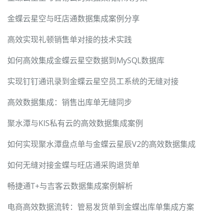
金蝶云星空与旺店通数据集成案例分享
高效实现礼顿销售单对接的技术实践
如何高效集成金蝶云星空数据到MySQL数据库
实现钉钉通讯录到金蝶云星空员工系统的无缝对接
高效数据集成：销售出库单无缝同步
聚水潭与KIS私有云的高效数据集成案例
如何实现聚水潭盘点单与金蝶云星辰V2的高效数据集成
如何无缝对接金蝶与旺店通采购退货单
畅捷通T+与吉客云数据集成案例解析
电商高效数据流转：管易发货单到金蝶出库单集成方案