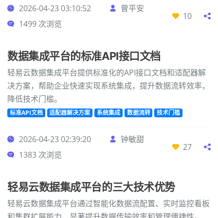
2026-04-23 03:10:52
曾平安
10
1499 次浏览
数据集成平台的标准API接口文档
轻易云数据集成平台提供标准化的API接口文档和适配器解
决方案，帮助企业快速实现系统集成，提升数据流转效率，
降低技术门槛。
标准API文档
适配器解决方案
系统集成
数据流转
技术门槛
2026-04-23 02:39:20
钟敏甜
27
1383 次浏览
轻易云数据集成平台的三大技术优势
轻易云数据集成平台通过智能化数据流配置、实时监控看板
和集群扩展能力，显著提升数据传输效率和管理便捷性。