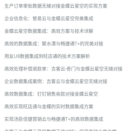
生产订单审批数据无缝对接金蝶云星空的实现方案
企业信息化：管易云与金蝶云星空完美集成
金蝶云星空数据集成：高效方案与技术详解
高效的数据集成：聚水潭与畅捷通T+的完美对接
用友U8数据集成到旺店通的技术方案解析
高效处理补偿退款单：吉客云·奇门与金蝶云星空无缝对接
企业数据集成案例：吉客云与金蝶云星空无缝对接
高效数据集成：钉钉销售收款对接金蝶云星空
高效实现旺店通与金蝶的实时数据集成方案
实现汤臣倍健营销云与畅捷通T+的高效数据集成