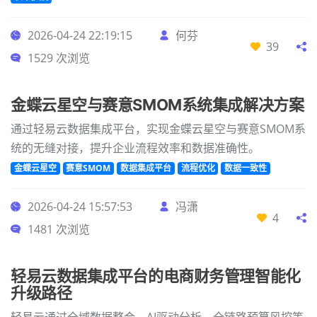
2026-04-24 22:19:15
何芬
39
1529 次浏览
金蝶云星空与赛意SMOM系统集成解决方案
通过轻易云数据集成平台，实现金蝶云星空与赛意SMOM系
统的无缝对接，提升企业流程效率和数据准确性。
金蝶云星空
赛意SMOM
数据集成平台
流程优化
数据一致性
2026-04-24 15:57:53
冯潇
4
1481 次浏览
轻易云数据集成平台的电商财务管理智能化
升级路径