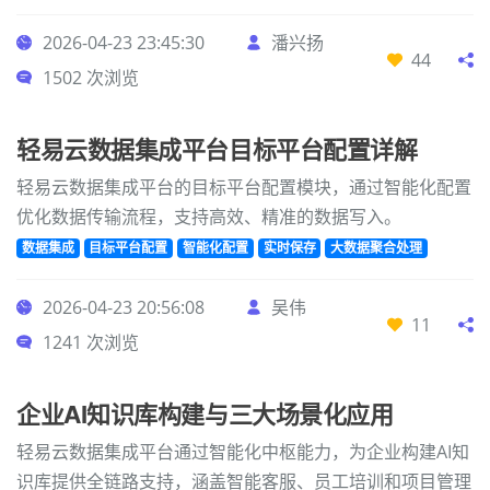
2026-04-23 23:45:30
潘兴扬
44
1502 次浏览
轻易云数据集成平台目标平台配置详解
轻易云数据集成平台的目标平台配置模块，通过智能化配置
优化数据传输流程，支持高效、精准的数据写入。
数据集成
目标平台配置
智能化配置
实时保存
大数据聚合处理
2026-04-23 20:56:08
吴伟
11
1241 次浏览
企业AI知识库构建与三大场景化应用
轻易云数据集成平台通过智能化中枢能力，为企业构建AI知
识库提供全链路支持，涵盖智能客服、员工培训和项目管理