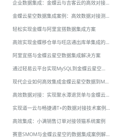
企业数据集成：金蝶云与吉客云的高效对接案例
金蝶云星空数据集成案例：高效数据对接测试24.06.26
轻松实现金蝶与阿里宜搭数据集成方案
高效实现金蝶移仓单与旺店通出库单集成的技术方案
阿里宜搭与金蝶云星空数据集成解决方案
通过轻易云平台实现MySQL到金蝶云星空的数据集成
现代企业如何高效集成金蝶云星空数据到MySQL
高效数据对接：实现聚水潭退货单与金蝶云星空集成
实现道一云与畅捷通T+的数据对接技术案例解析
高效集成：小满销售订单对接领猫系统案例
赛意SMOM与金蝶云星空的数据集成案例解析