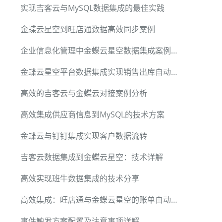
实现吉客云与MySQL数据集成的最佳实践
金蝶云星空到旺店通数据高效同步案例
企业信息化管理中金蝶云星空数据集成案例分析
金蝶云星空平台数据集成实现销售出库自动审核
高效的吉客云与金蝶云对接案例分析
高效集成供应商信息到MySQL的技术方案
金蝶云与钉钉集成实现客户数据流转
吉客云数据集成到金蝶云星空：技术详解
高效实现班牛数据集成的技术分享
高效集成：旺店通与金蝶云星空的账单自动对接
事件触发方案配置及注意事项详解