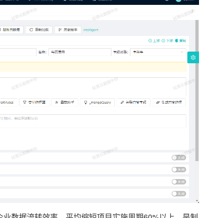
业数据流转效率，平均缩短项目实施周期60%以上，是制