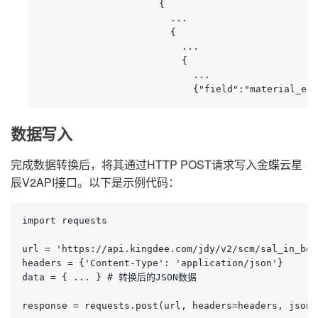
                     {

                       ...

                       {

                         ...

                         {

                           ...

                           {"field":"material_e
数据写入
完成数据转换后，将其通过HTTP POST请求写入金蝶云星
辰V2API接口。以下是示例代码：
import requests

url = 'https://api.kingdee.com/jdy/v2/scm/sal_in_boun
headers = {'Content-Type': 'application/json'}

data = { ... } # 转换后的JSON数据

response = requests.post(url, headers=headers, json=d