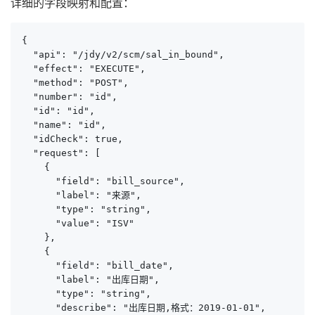
详细的字段映射和配置：
{

  "api": "/jdy/v2/scm/sal_in_bound",

  "effect": "EXECUTE",

  "method": "POST",

  "number": "id",

  "id": "id",

  "name": "id",

  "idCheck": true,

  "request": [

    {

      "field": "bill_source",

      "label": "来源",

      "type": "string",

      "value": "ISV"

    },

    {

      "field": "bill_date",

      "label": "出库日期",

      "type": "string",

      "describe": "出库日期,格式：2019-01-01",
