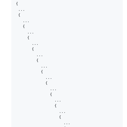
{

 ...

 {

   ...

   {

     ...

     {

       ...

       {

         ...

         {

           ...

           {

             ...

             {

               ...

               {

                 ...

                 {

                   ...

                   {

                     ...
