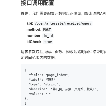
接口调用配置
首先，我们需要配置元数据以正确调用聚水潭的AP
api
:
/open/aftersale/received/query
method
:
POST
number
:
io_id
idCheck
:
true
请求参数包括页码、页数、修改起始时间和结束时
定时间范围内的数据。
{

  "field": "page_index",

  "label": "页码",

  "type": "string",

  "describe": "第几页，从第一页开始，默认1",

  "value": "1"

},

{
