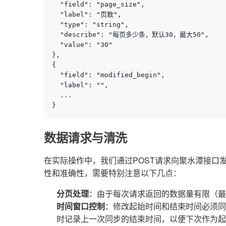
  "field": "page_size",

  "label": "页数",

  "type": "string",

  "describe": "每页多少条，默认30，最大50",

  "value": "30"

},

{

  "field": "modified_begin",

  "label": "",

  ...

}
数据请求与清洗
在实际操作中，我们通过POST请求向聚水潭接口
性和准确性，需要特别注意以下几点：
分页处理
：由于每次请求返回的数据量有限（最
时间窗口控制
：修改起始时间和结束时间必须同
时记录上一次同步的结束时间，以便下次作为起