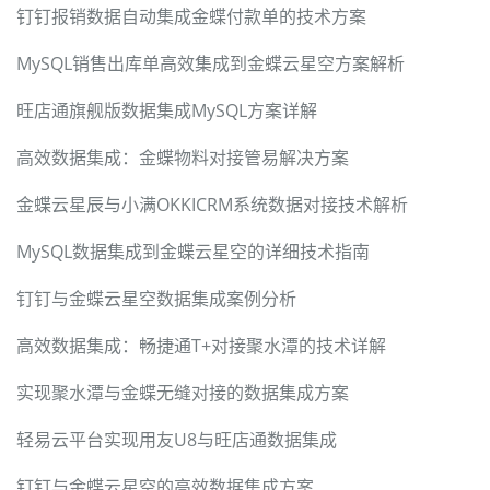
钉钉报销数据自动集成金蝶付款单的技术方案
MySQL销售出库单高效集成到金蝶云星空方案解析
旺店通旗舰版数据集成MySQL方案详解
高效数据集成：金蝶物料对接管易解决方案
金蝶云星辰与小满OKKICRM系统数据对接技术解析
MySQL数据集成到金蝶云星空的详细技术指南
钉钉与金蝶云星空数据集成案例分析
高效数据集成：畅捷通T+对接聚水潭的技术详解
实现聚水潭与金蝶无缝对接的数据集成方案
轻易云平台实现用友U8与旺店通数据集成
钉钉与金蝶云星空的高效数据集成方案