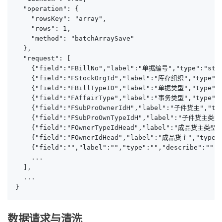
  "operation": {

    "rowsKey": "array",

    "rows": 1,

    "method": "batchArraySave"

  },

  "request": [

    {"field":"FBillNo","label":"单据编号","type":"str
    {"field":"FStockOrgId","label":"库存组织","type":"s
    {"field":"FBillTypeID","label":"单据类型","type":"
    {"field":"FAffairType","label":"事务类型","type":"
    {"field":"FSubProOwnerIdH","label":"子件货主","type
    {"field":"FSubProOwnTypeIdH","label":"子件货主类型",
    {"field":"FOwnerTypeIdHead","label":"成品货主类型"
    {"field":"FOwnerIdHead","label":"成品货主","type":"
    {"field":"","label":"","type":"","describe":"","
    ...

  ],

  ...

}
数据请求与清洗