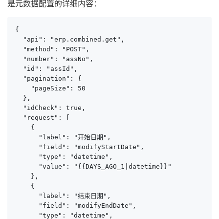
是元数据配置的详细内容：
{

  "api": "erp.combined.get",

  "method": "POST",

  "number": "assNo",

  "id": "assId",

  "pagination": {

    "pageSize": 50

  },

  "idCheck": true,

  "request": [

    {

      "label": "开始日期",

      "field": "modifyStartDate",

      "type": "datetime",

      "value": "{{DAYS_AGO_1|datetime}}"

    },

    {

      "label": "结束日期",

      "field": "modifyEndDate",

      "type": "datetime",
