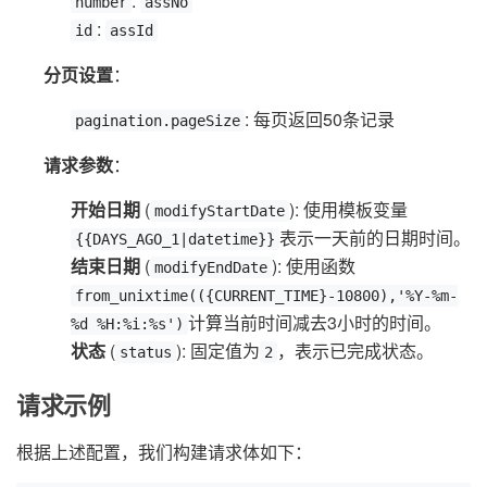
:
number
assNo
:
id
assId
分页设置
：
: 每页返回50条记录
pagination.pageSize
请求参数
：
开始日期
(
): 使用模板变量
modifyStartDate
表示一天前的日期时间。
{{DAYS_AGO_1|datetime}}
结束日期
(
): 使用函数
modifyEndDate
from_unixtime(({CURRENT_TIME}-10800),'%Y-%m-
计算当前时间减去3小时的时间。
%d %H:%i:%s')
状态
(
): 固定值为
，表示已完成状态。
status
2
请求示例
根据上述配置，我们构建请求体如下：