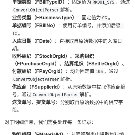
单据类型（FBillTypeID）
：固定值为
，通过
RKD01_SYS
解析。
ConvertObjectParser
业务类型（FBusinessType）
：固定值为
。
CG
单据编号（FBillNo）
：使用订单编号，并添加后缀
-
。
TC
入库日期（FDate）
：直接取自原始数据中的入库日
期。
收料组织（FStockOrgId）、采购组织
（FPurchaseOrgId）、结算组织（FSettleOrgId）、
付款组织（FPayOrgId）
：均为固定值
，通过
106
解析。
ConvertObjectParser
供应商（FSupplierId）
：从原始数据中提取供应商编
号，通过
解析。
ConvertObjectParser
送货单号、提货单号
：分别取自原始数据中的相应字
段。
对于明细信息，我们需要处理每一条记录：
物料编码（FMaterialId）
：从明细列表中提取物料编