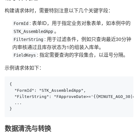
构建请求体时，需要特别注意以下几个关键字段：
: 表单ID，用于指定业务对象表单，如本例中的
FormId
。
STK_AssembledApp
: 用于过滤条件，例如只查询最近30分钟
FilterString
内审核通过且库存状态为1的组装入库单。
: 指定需要查询的字段集合，以逗号分隔。
FieldKeys
示例请求体如下：
{

  "FormId": "STK_AssembledApp",

  "FilterString": "FApproveDate>='{{MINUTE_AGO_30|da
  ...

}
数据清洗与转换