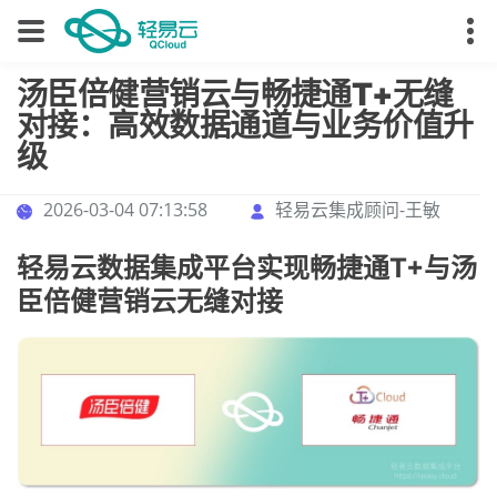
汤臣倍健营销云与畅捷通T+无缝
对接：高效数据通道与业务价值升
级
2026-03-04 07:13:58
轻易云集成顾问-王敏
轻易云数据集成平台实现畅捷通T+与汤
臣倍健营销云无缝对接