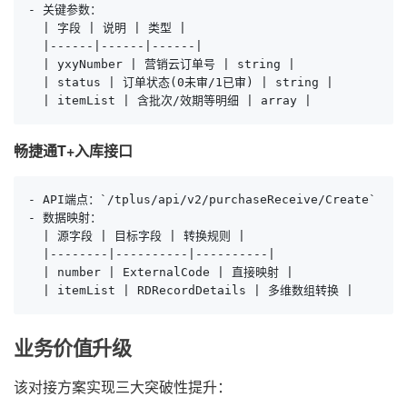
- 关键参数：

  | 字段 | 说明 | 类型 |

  |------|------|------|

  | yxyNumber | 营销云订单号 | string |

  | status | 订单状态(0未审/1已审) | string | 

  | itemList | 含批次/效期等明细 | array |
畅捷通T+入库接口
- API端点：`/tplus/api/v2/purchaseReceive/Create`

- 数据映射：

  | 源字段 | 目标字段 | 转换规则 |

  |--------|----------|----------|

  | number | ExternalCode | 直接映射 |

  | itemList | RDRecordDetails | 多维数组转换 |
业务价值升级
该对接方案实现三大突破性提升：