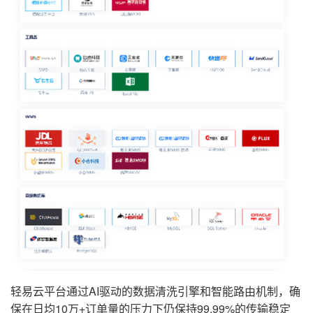
轻易云平台通过AI驱动的数据清洗引擎和智能路由机制，确
保在日均10万+订单量的压力下仍保持99.99%的传输稳定