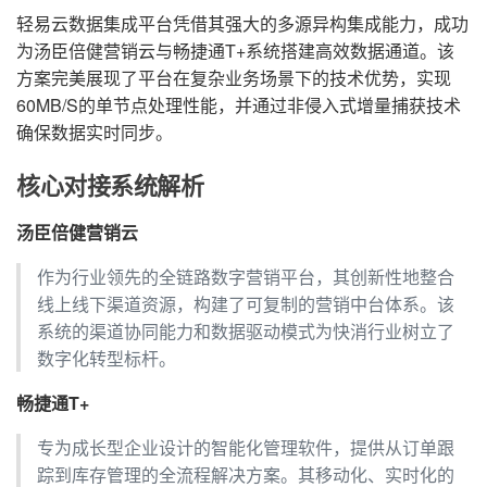
轻易云数据集成平台凭借其强大的多源异构集成能力，成功
为汤臣倍健营销云与畅捷通T+系统搭建高效数据通道。该
方案完美展现了平台在复杂业务场景下的技术优势，实现
60MB/S的单节点处理性能，并通过非侵入式增量捕获技术
确保数据实时同步。
核心对接系统解析
汤臣倍健营销云
作为行业领先的全链路数字营销平台，其创新性地整合
线上线下渠道资源，构建了可复制的营销中台体系。该
系统的渠道协同能力和数据驱动模式为快消行业树立了
数字化转型标杆。
畅捷通T+
专为成长型企业设计的智能化管理软件，提供从订单跟
踪到库存管理的全流程解决方案。其移动化、实时化的