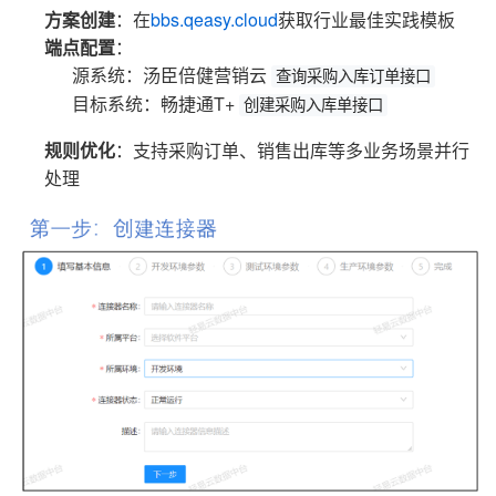
方案创建
：在
bbs.qeasy.cloud
获取行业最佳实践模板
端点配置
：
源系统：汤臣倍健营销云
查询采购入库订单接口
目标系统：畅捷通T+
创建采购入库单接口
规则优化
：支持采购订单、销售出库等多业务场景并行
处理