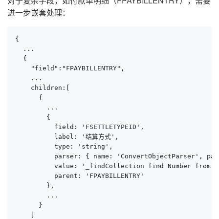
对于复杂字段，如付款单明细（FPAYBILLENTRY），需要
进一步嵌套处理：
{

  ...

  {

    "field":"FPAYBILLENTRY",

    ...

    children:[

      {

        ...

        {

          field: 'FSETTLETYPEID',

          label: '结算方式',

          type: 'string',

          parser: { name: 'ConvertObjectParser', par
          value: '_findCollection find Number from 
          parent: 'FPAYBILLENTRY'

        },

        ...

      }

    ]
