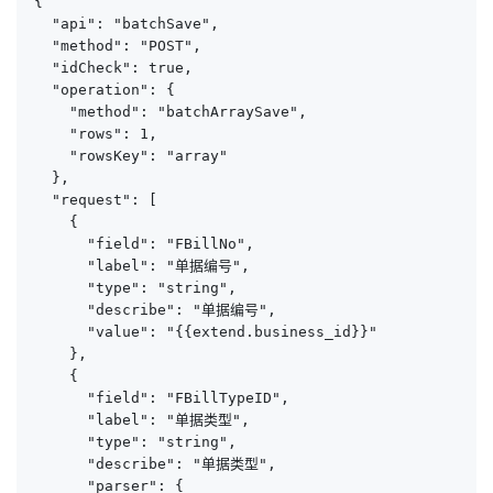
{

  "api": "batchSave",

  "method": "POST",

  "idCheck": true,

  "operation": {

    "method": "batchArraySave",

    "rows": 1,

    "rowsKey": "array"

  },

  "request": [

    {

      "field": "FBillNo",

      "label": "单据编号",

      "type": "string",

      "describe": "单据编号",

      "value": "{{extend.business_id}}"

    },

    {

      "field": "FBillTypeID",

      "label": "单据类型",

      "type": "string",

      "describe": "单据类型",

      "parser": {
