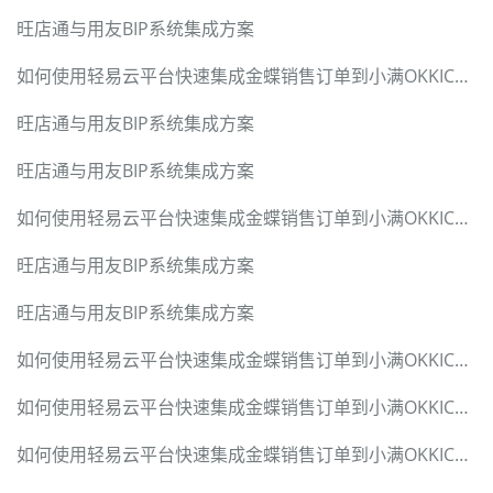
旺店通与用友BIP系统集成方案
如何使用轻易云平台快速集成金蝶销售订单到小满OKKICRM
旺店通与用友BIP系统集成方案
旺店通与用友BIP系统集成方案
如何使用轻易云平台快速集成金蝶销售订单到小满OKKICRM
旺店通与用友BIP系统集成方案
旺店通与用友BIP系统集成方案
如何使用轻易云平台快速集成金蝶销售订单到小满OKKICRM
如何使用轻易云平台快速集成金蝶销售订单到小满OKKICRM
如何使用轻易云平台快速集成金蝶销售订单到小满OKKICRM