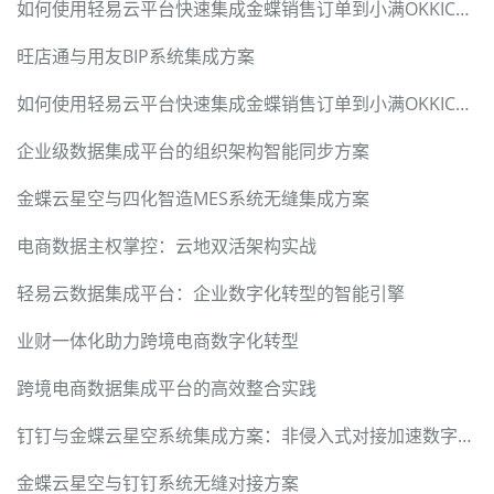
如何使用轻易云平台快速集成金蝶销售订单到小满OKKICRM
旺店通与用友BIP系统集成方案
如何使用轻易云平台快速集成金蝶销售订单到小满OKKICRM
企业级数据集成平台的组织架构智能同步方案
金蝶云星空与四化智造MES系统无缝集成方案
电商数据主权掌控：云地双活架构实战
轻易云数据集成平台：企业数字化转型的智能引擎
业财一体化助力跨境电商数字化转型
跨境电商数据集成平台的高效整合实践
钉钉与金蝶云星空系统集成方案：非侵入式对接加速数字化转型
金蝶云星空与钉钉系统无缝对接方案