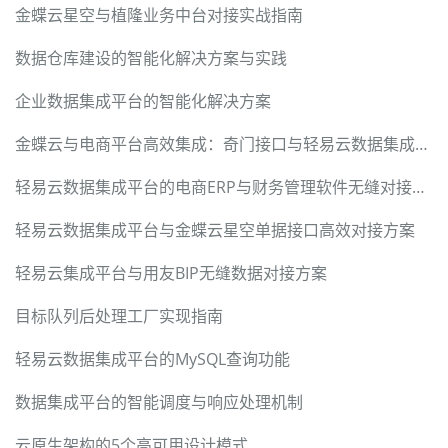
金蝶云星空与植隆业务中台对接实战指南
数据仓库建设的智能化解决方案与实践
企业数据集成平台的智能化解决方案
金蝶云与电商平台高效集成：奇门接口与轻易云数据集成平台的完美结合
轻易云数据集成平台的电商ERP与财务管理软件无缝对接方案
轻易云数据集成平台与金蝶云星空单据接口高效对接方案
轻易云集成平台与用友BIP无缝数据对接方案
目标队列后处理工厂实现指南
轻易云数据集成平台的MySQL查询功能
数据集成平台的智能调度与响应处理机制
云原生架构的5个高可用设计模式