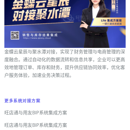
金蝶云星辰与聚水潭对接，实现了财务管理与电商管理的深
度融合。通过自动化的数据流转和信息共享，企业可以更高
效地管理订单、库存和财务，提升供应链协同效率，优化客
户服务体验，加速业务决策过程。
更多系统对接方案
旺店通与用友BIP系统集成方案
旺店通与用友BIP系统集成方案