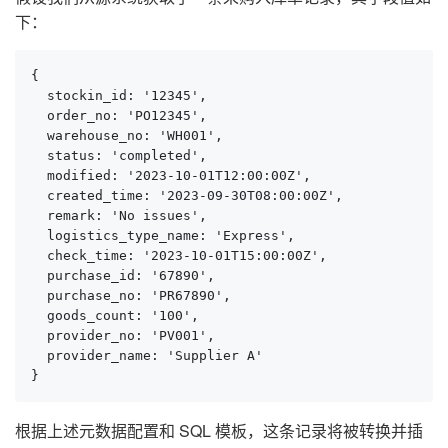
下：
{

  stockin_id: '12345',

  order_no: 'PO12345',

  warehouse_no: 'WH001',

  status: 'completed',

  modified: '2023-10-01T12:00:00Z',

  created_time: '2023-09-30T08:00:00Z',

  remark: 'No issues',

  logistics_type_name: 'Express',

  check_time: '2023-10-01T15:00:00Z',

  purchase_id: '67890',

  purchase_no: 'PR67890',

  goods_count: '100',

  provider_no: 'PV001',

  provider_name: 'Supplier A'

}
根据上述元数据配置和 SQL 模板，这条记录将被转换并插