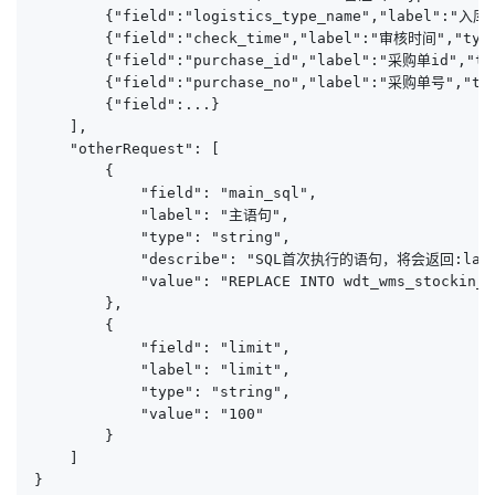
        {"field":"logistics_type_name","label":"入库
        {"field":"check_time","label":"审核时间","type"
        {"field":"purchase_id","label":"采购单id","typ
        {"field":"purchase_no","label":"采购单号","type
        {"field":...}

    ],

    "otherRequest": [

        {

            "field": "main_sql",

            "label": "主语句",

            "type": "string",

            "describe": "SQL首次执行的语句，将会返回:lastI
            "value": "REPLACE INTO wdt_wms_stockin_p
        },

        {

            "field": "limit",

            "label": "limit",

            "type": "string",

            "value": "100"

        }

    ]

}