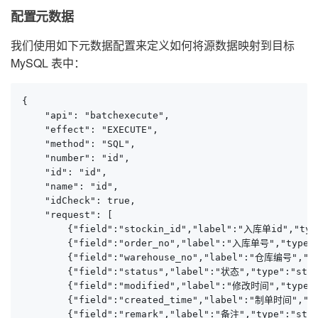
配置元数据
我们使用如下元数据配置来定义如何将源数据映射到目标
MySQL 表中：
{

    "api": "batchexecute",

    "effect": "EXECUTE",

    "method": "SQL",

    "number": "id",

    "id": "id",

    "name": "id",

    "idCheck": true,

    "request": [

        {"field":"stockin_id","label":"入库单id","type
        {"field":"order_no","label":"入库单号","type":"
        {"field":"warehouse_no","label":"仓库编号","typ
        {"field":"status","label":"状态","type":"stri
        {"field":"modified","label":"修改时间","type":"
        {"field":"created_time","label":"制单时间","typ
        {"field":"remark","label":"备注","type":"stri