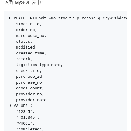
入到 MySQL 表中：
REPLACE INTO wdt_wms_stockin_purchase_querywithdetail
   stockin_id,

   order_no,

   warehouse_no,

   status,

   modified,

   created_time,

   remark,

   logistics_type_name,

   check_time,

   purchase_id,

   purchase_no,

   goods_count,

   provider_no,

   provider_name

) VALUES (

   '12345', 

   'PO12345', 

   'WH001', 

   'completed', 
