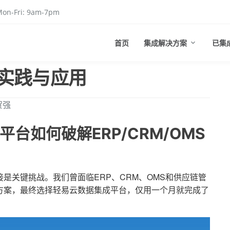
on-Fri: 9am-7pm
首页
集成解决方案
已集
实践与应用
贺强
台如何破解ERP/CRM/OMS
是关键挑战。我们曾面临ERP、CRM、OMS和供应链管
方案，最终选择轻易云数据集成平台，仅用一个月就完成了