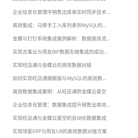
企业信息化管理中销售出库单实时同步技术详解
高效集成：马帮手工入库列表到MySQL的技术方案揭秘
金蝶与钉钉系统集成案例解析：数据高效流动与处理
实现吉客云与用友BIP数据无缝集成的成功案例
实现旺店通与金蝶云的高效数据对接
如何实现旺店通旗舰版与MySQL的高效数据集成
高效数据集成案例：从旺店通到金蝶云星空
企业信息化管理：数据集成提升销售出库效率
实现旺店通与金蝶云星空的自动化数据集成
实现领星ERP与用友U8的高效数据对接方案