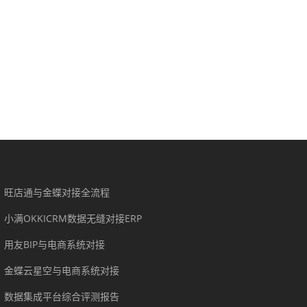
旺店通与金蝶对接全流程
小满OKKICRM数据无缝对接ERP
用友BIP与电商系统对接
金蝶云星空与电商系统对接
数据集成平台综合评测报告