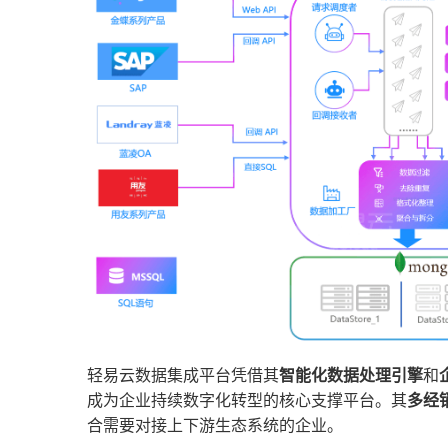
轻易云数据集成平台凭借其
智能化数据处理引擎
和
成为企业持续数字化转型的核心支撑平台。其
多经
合需要对接上下游生态系统的企业。