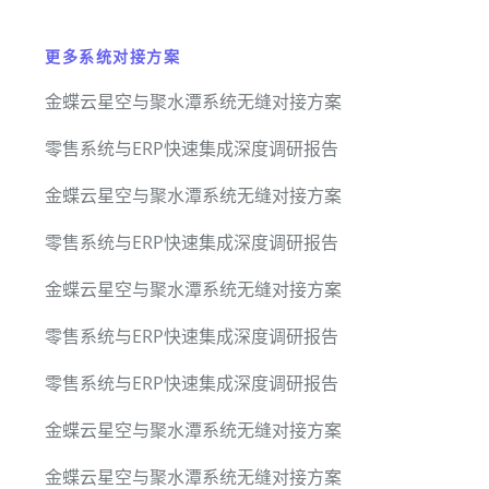
更多系统对接方案
金蝶云星空与聚水潭系统无缝对接方案
零售系统与ERP快速集成深度调研报告
金蝶云星空与聚水潭系统无缝对接方案
零售系统与ERP快速集成深度调研报告
金蝶云星空与聚水潭系统无缝对接方案
零售系统与ERP快速集成深度调研报告
零售系统与ERP快速集成深度调研报告
金蝶云星空与聚水潭系统无缝对接方案
金蝶云星空与聚水潭系统无缝对接方案