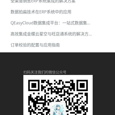
全渠道销售ERP系统集成的解决方案
数据拍扁技术在ERP系统中的应用
QEasyCloud数据集成平台：一站式数据集成解决方案
高效集成金蝶云星空与旺店通系统的解决方案
订单校验的配置与应用指南
扫码关注我们的微信公众号