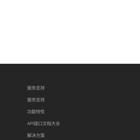
服务支持
服务支持
功能特性
API接口文档大全
解决方案