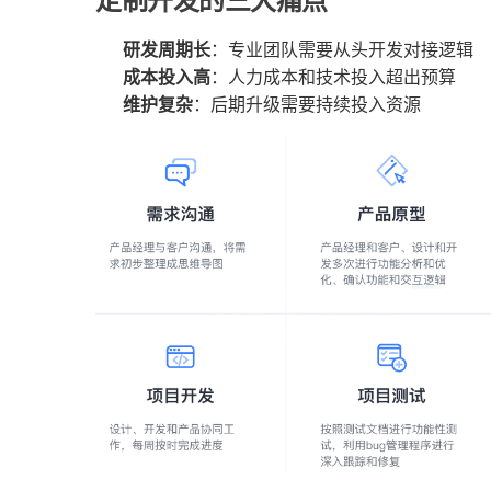
定制开发的三大痛点
研发周期长
：专业团队需要从头开发对接逻辑
成本投入高
：人力成本和技术投入超出预算
维护复杂
：后期升级需要持续投入资源