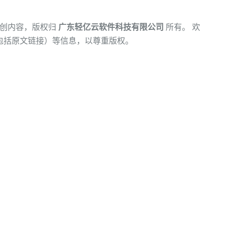
创内容，版权归
广东轻亿云软件科技有限公司
所有。 欢
包括原文链接）等信息，以尊重版权。