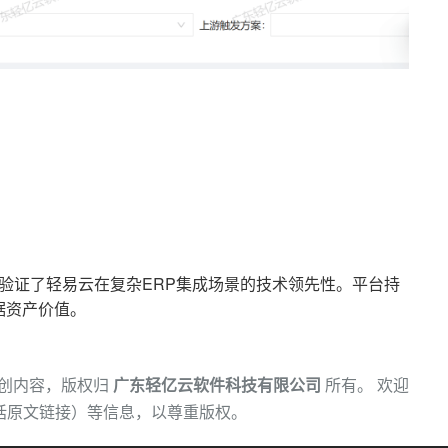
，验证了轻易云在复杂ERP集成场景的技术领先性。平台持
据资产价值。
创内容，版权归
广东轻亿云软件科技有限公司
所有。 欢迎
括原文链接）等信息，以尊重版权。