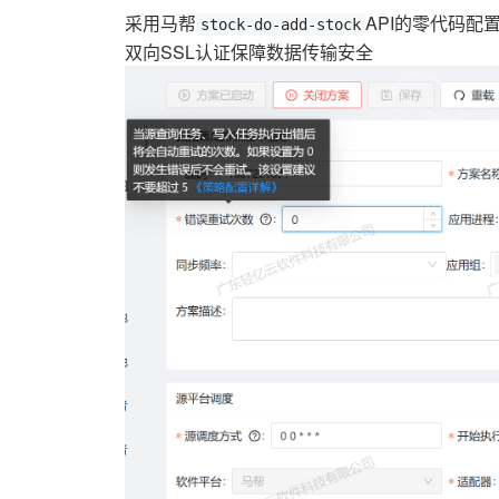
采用马帮
API的零代码配
stock-do-add-stock
双向SSL认证保障数据传输安全