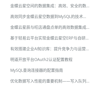
金蝶云星空间的数据集成：高效、安全的数据处理方案
高效同步金蝶云星空数据到MySQL的技术方案
金蝶云星辰与旺店通盘点单的高效数据集成技术
基于轻易云平台实现金蝶云星空ERP与自研MES系统的数据集成
有效搭建企业AI知识库：提升竞争力与运营效率
明道开放平台OAuth2认证配置教程
MySQL查询连接器的配置指南
优化数据写入性能的重要机制——写入队列池