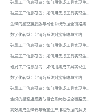
破局工厂信息孤岛：如何用集成工具实现生产全链路透明化
破局工厂信息孤岛：如何用集成工具实现生产全链路透明化
金蝶的星空旗舰版与易仓系统数据全链路集成
数字化转型：经销商系统对接策略与实践
破局工厂信息孤岛：如何用集成工具实现生产全链路透明化
破局工厂信息孤岛：如何用集成工具实现生产全链路透明化
破局工厂信息孤岛：如何用集成工具实现生产全链路透明化
数字化转型：经销商系统对接策略与实践
破局工厂信息孤岛：如何用集成工具实现生产全链路透明化
金蝶的星空旗舰版与易仓系统数据全链路集成
高效集成金蝶云与新宝生产排程数据的解决方案