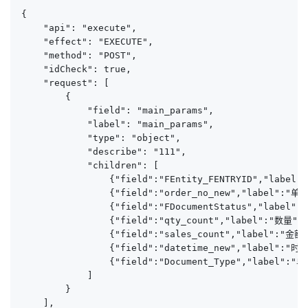
{

    "api": "execute",

    "effect": "EXECUTE",

    "method": "POST",

    "idCheck": true,

    "request": [

        {

            "field": "main_params",

            "label": "main_params",

            "type": "object",

            "describe": "111",

            "children": [

                {"field":"FEntity_FENTRYID","label":
                {"field":"order_no_new","label":"单号
                {"field":"FDocumentStatus","label":
                {"field":"qty_count","label":"数量","
                {"field":"sales_count","label":"金额"
                {"field":"datetime_new","label":"时间
                {"field":"Document_Type","label":
            ]

        }

    ],
