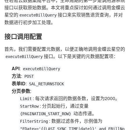
在轻易云数据集成平台中，生命周期的第一步是调用源系统
接口以获取原始数据。本文将重点探讨如何通过调用金蝶云
星空的
接口来实现销售退货查询，并对
executeBillQuery
数据进行初步加工处理。
接口调用配置
首先，我们需要配置元数据，以便正确地调用金蝶云星空的
接口。以下是关键的元数据配置项：
executeBillQuery
API
:
executeBillQuery
方法
:
POST
表单ID
:
SAL_RETURNSTOCK
分页参数
:
: 每次请求返回的数据条数，设置为2000。
Limit
: 分页起始行，通过变量
StartRow
动态传递。
{PAGINATION_START_ROW}
: 数据过滤条件，示例值为
FilterString
"FDate>='{{LAST_SYNC_TIME|date}}' and FBillNo