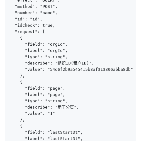
  "effect": "QUERY",

  "method": "POST",

  "number": "name",

  "id": "id",

  "idCheck": true,

  "request": [

    {

      "field": "orgId",

      "label": "orgId",

      "type": "string",

      "describe": "组织ID(租户ID)",

      "value": "54d6f2b9a545415b8af313306abba8db"

    },

    {

      "field": "page",

      "label": "page",

      "type": "string",

      "describe": "用于分页",

      "value": "1"

    },

    {

      "field": "lastStartDt",

      "label": "lastStartDt",
