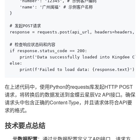
    'number': '12345', # 示例客户编码

    'name': '广州闽福' # 示例客户名称

}

# 发起POST请求

response = requests.post(api_url, headers=headers, d
# 检查响应状态码和内容

if response.status_code == 200:

    print('Data successfully loaded into Kingdee Clou
else:

    print(f'Failed to load data: {response.text}')
在上述代码中，使用Python的requests库发起HTTP POST
请求，将转换后的数据发送到金蝶云星辰V2 API接口。确保
请求头中包含正确的Content-Type，并且请求体符合API要
求的格式。
技术要点总结
元数据配置
：通过元数据配置定义了API接口、请求方