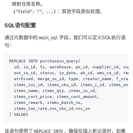
映射仓库名称。
：其他字段类似处理。
{"field": "", ...}
SQL语句配置
通过元数据中的
字段，我们可以定义SQL执行语
main_sql
句：
REPLACE INTO purchasein_query(

  id, io_id, ts, warehouse, po_id, supplier_id, supp
  out_io_id, status, io_date, wh_id, wms_co_id, rema
  archived, merge_so_id, type, creator_name, f_statu
  items_ioi_id, items_sku_id, items_i_id, items_unit,
  items_name, items_qty, items_io_id,

  items_cost_price, items_cost_amount,

  items_remark, items_batch_no,

  items_tax_rate,sns_sku_id,sns_sn

) VALUES
该语句使用了
，确保在插入新记录时，如果
REPLACE INTO