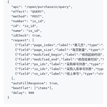
{

  "api": "/open/purchasein/query",

  "effect": "QUERY",

  "method": "POST",

  "number": "io_id",

  "id": "io_id",

  "name": "io_id",

  "idCheck": true,

  "request": [

    {"field":"page_index","label":"第几页","type":"in
    {"field":"page_size","label":"每页数量","type":"i
    {"field":"modified_begin","label":"修改起始时
    {"field":"modified_end","label":"修改结束时间"
    {"field":"po_ids","label":"采购单号列表","type
    {"field":"io_ids","label":"采购入库单号列表","t
    {"field":"so_ids","label":"线上单号","type":"st
  ],

  "autoFillResponse": true,

  "beatFlat": ["items"],

  "delay": 900

}