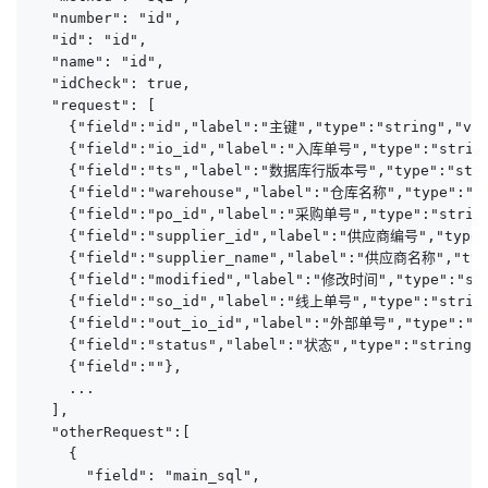
  "number": "id",

  "id": "id",

  "name": "id",

  "idCheck": true,

  "request": [

    {"field":"id","label":"主键","type":"string","val
    {"field":"io_id","label":"入库单号","type":"string"
    {"field":"ts","label":"数据库行版本号","type":"string"
    {"field":"warehouse","label":"仓库名称","type":"str
    {"field":"po_id","label":"采购单号","type":"string"
    {"field":"supplier_id","label":"供应商编号","type":
    {"field":"supplier_name","label":"供应商名称","type
    {"field":"modified","label":"修改时间","type":"stri
    {"field":"so_id","label":"线上单号","type":"st
    {"field":"out_io_id","label":"外部单号","type":"str
    {"field":"status","label":"状态","type":"string",
    {"field":""},

    ...

  ],

  "otherRequest":[

    {

      "field": "main_sql",
