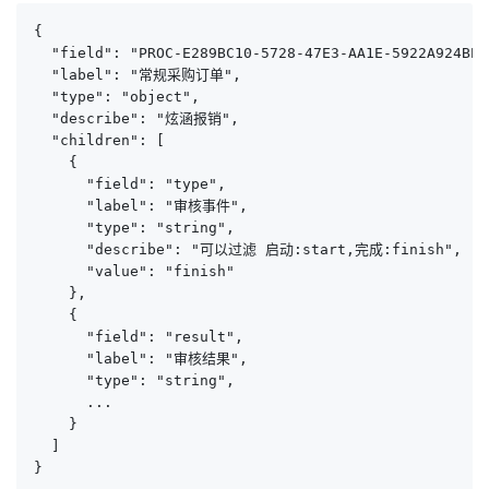
{

  "field": "PROC-E289BC10-5728-47E3-AA1E-5922A924BEF7
  "label": "常规采购订单",

  "type": "object",

  "describe": "炫涵报销",

  "children": [

    {

      "field": "type",

      "label": "审核事件",

      "type": "string",

      "describe": "可以过滤 启动:start,完成:finish",

      "value": "finish"

    },

    {

      "field": "result",

      "label": "审核结果",

      "type": "string",

      ...

    }

  ]

}