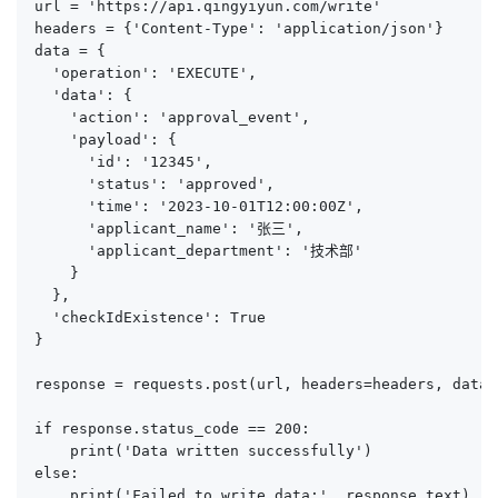
url = 'https://api.qingyiyun.com/write'

headers = {'Content-Type': 'application/json'}

data = {

  'operation': 'EXECUTE',

  'data': {

    'action': 'approval_event',

    'payload': {

      'id': '12345',

      'status': 'approved',

      'time': '2023-10-01T12:00:00Z',

      'applicant_name': '张三',

      'applicant_department': '技术部'

    }

  },

  'checkIdExistence': True

}

response = requests.post(url, headers=headers, data=
if response.status_code == 200:

    print('Data written successfully')

else:

    print('Failed to write data:', response.text)