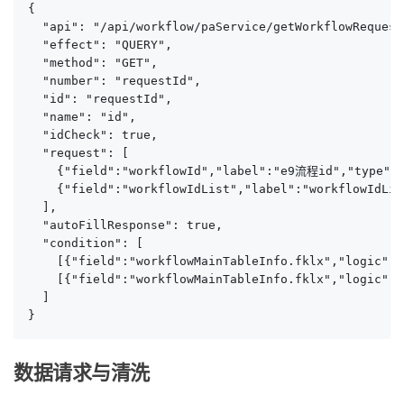
{

  "api": "/api/workflow/paService/getWorkflowRequest"
  "effect": "QUERY",

  "method": "GET",

  "number": "requestId",

  "id": "requestId",

  "name": "id",

  "idCheck": true,

  "request": [

    {"field":"workflowId","label":"e9流程id","type":"
    {"field":"workflowIdList","label":"workflowIdLi
  ],

  "autoFillResponse": true,

  "condition": [

    [{"field":"workflowMainTableInfo.fklx","logic":
    [{"field":"workflowMainTableInfo.fklx","logic":"
  ]

}
数据请求与清洗