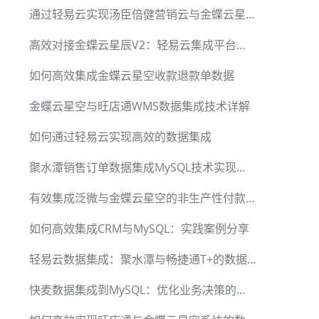
通过轻易云实现汤臣倍健营销云与金蝶云星辰V2的数据集成
高效对接金蝶云星辰V2：轻易云集成平台的实践应用
如何高效集成金蝶云星空收款退款单数据
"},

金蝶云星空与旺店通WMS数据集成技术详解
如何通过轻易云实现高效的数据集成


聚水潭销售订单数据集成MySQL技术实现步骤
ber"},

有效集成泛微与金蝶云星空的非生产性付款申请流程
如何高效集成CRM与MySQL：实践案例分享
轻易云数据集成：聚水潭与畅捷通T+的数据对接案例
{PAGINATION_PAGE_SIZE}"},

快麦数据集成到MySQL：优化业务决策的数据实践
": "{PAGINATION_START_ROW}"},
