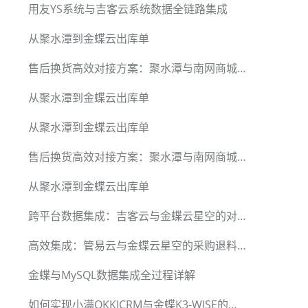
用友YS系统与吉客云系统数据全链路集成
从聚水潭到金蝶云出库单
售后换货高效对接方案：聚水潭与南网商城无缝数据连接
从聚水潭到金蝶云出库单
从聚水潭到金蝶云出库单
售后换货高效对接方案：聚水潭与南网商城无缝数据连接
从聚水潭到金蝶云出库单
跨平台数据集成：吉客云与金蝶云星空的对接方案
高效集成：管易云与金蝶云星空的采购退料单解决方案
金蝶与MySQL数据集成全过程详解
如何实现小满OKKICRM与金蝶K3-WISE的订单数据无缝集成