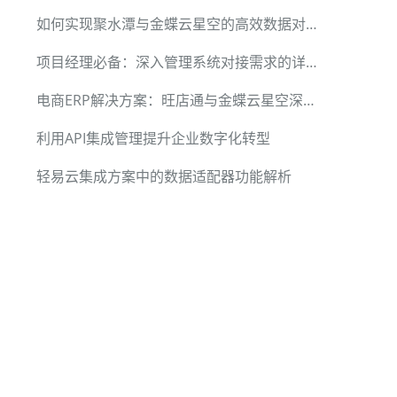
如何实现聚水潭与金蝶云星空的高效数据对接
项目经理必备：深入管理系统对接需求的详细指南
电商ERP解决方案：旺店通与金蝶云星空深度集成
利用API集成管理提升企业数字化转型
轻易云集成方案中的数据适配器功能解析