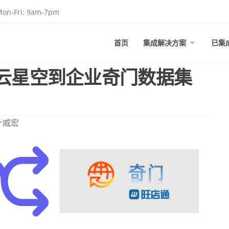
on-Fri: 9am-7pm
首页
集成解决方案
已集
蝶云星空到企业奇门数据集
叶威宏