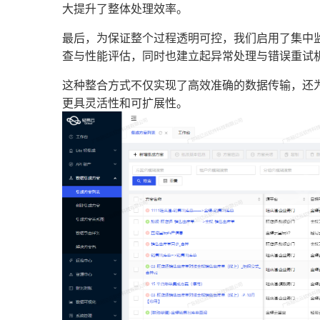
大提升了整体处理效率。
最后，为保证整个过程透明可控，我们启用了集中
查与性能评估，同时也建立起异常处理与错误重试
这种整合方式不仅实现了高效准确的数据传输，还
更具灵活性和可扩展性。