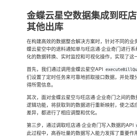
金蝶云星空数据集成到旺店
其他出库
在构建高效的数据整合解决方案时，针对不同的业
蝶云星空中的退料通知单与旺店通·企业奇门进行
化的数据转换、实时监控和可视化操作，实现了这
首先，我们通过调用金蝶云星空API
executeBillQ
们设置了定时任务来可靠地抓取接口数据，并处理
得所需信息。
其次，面对金蝶云星空与旺店通·企业奇门之间的
逻辑功能，将获取到的数据进行重新映射，使之适
差异，都进行了相应调整和优化。
第三步，通过调取旺店通·企业奇门写入数据的API
此过程中，高吞吐量的数据写入能力发挥了重要作