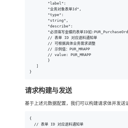
        "label":

        "业务对象表单Id",

        "type":

        "string",

        "describe":

        "必须填写金蝶的表单ID如:PUR_PurchaseOrde
        // 表单 ID 对应退料通知单

        // 可根据具体业务需求调整

        // 示例值：PUR_MRAPP

        // value: PUR_MRAPP

        }

   ]

}
请求构建与发送
基于上述元数据配置，我们可以构建请求体并发送
{

  // 表单 ID 对应退料通知单
