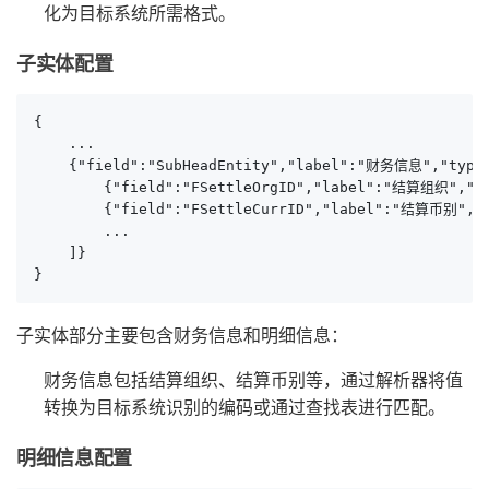
化为目标系统所需格式。
子实体配置
{

    ...

    {"field":"SubHeadEntity","label":"财务信息","type":
        {"field":"FSettleOrgID","label":"结算组织","typ
        {"field":"FSettleCurrID","label":"结算币别","ty
        ...

    ]}

}
子实体部分主要包含财务信息和明细信息：
财务信息包括结算组织、结算币别等，通过解析器将值
转换为目标系统识别的编码或通过查找表进行匹配。
明细信息配置