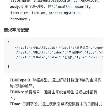
,
,
。
sellerName
shipmentsDateLocale
currencyCode
body
: 明细字段列表，包括
,
,
localSku
quantity
,
,
,
itemPrice
itemTax
processingStatus
。
brandName
请求字段配置
[

    {"field":"FBillTypeID","label":"单据类型","type":"
    {"field":"FBillNo","label":"单据编号","type":"str
    {"field":"FDate","label":"日期","type":"string","
    ...

]
FBillTypeID
: 单据类型，通过解析器将值转换为金蝶系
统识别的编码。
FBillNo
: 单据编号，通常由系统自动生成或由外部传
入。
FDate
: 日期字段，通过模板引擎将源数据中的日期格式