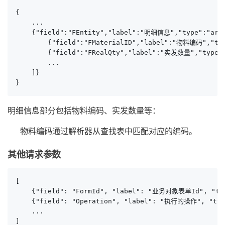
{

    ...

    {"field":"FEntity","label":"明细信息","type":"arra
        {"field":"FMaterialID","label":"物料编码","type
        {"field":"FRealQty","label":"实发数量","type":
        ...

    ]}

}
明细信息部分包括物料编码、实发数量等：
物料编码通过解析器从查找表中匹配对应的编码。
其他请求参数
[

    {"field": "FormId", "label": "业务对象表单Id", "ty
    {"field": "Operation", "label": "执行的操作", "type
    ...

]