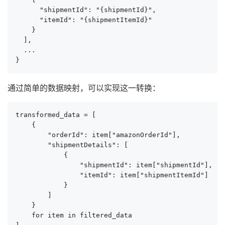
      "shipmentId": "{shipmentId}",

      "itemId": "{shipmentItemId}"

    }

  ],

  ...

}
通过简单的数据映射，可以实现这一转换：
transformed_data = [

    {

        "orderId": item["amazonOrderId"],

        "shipmentDetails": [

            {

                "shipmentId": item["shipmentId"],

                "itemId": item["shipmentItemId"]

            }

        ]

    }

    for item in filtered_data
