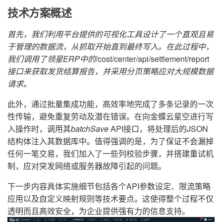
技术方案概述
首先，我们利用平台提供的可视化工具设计了一个直观且易
于管理的数据流，从抓取开始直到最终写入。在此过程中，
我们调用了领星ERP中的
/cost/center/api/settlement/report
接口来获取发货结算报告，并采用分页策略应对大规模数据
请求。
此外，通过批量集成功能，高效率地完成了多条记录的一次
性传输，避免重复劳动及潜在错误。在向金蝶云星空进行写
入操作时，调用其
batchSave
API接口，将处理后的JSON
结构体注入其数据库中。值得强调的是，为了保证不会漏掉
任何一笔交易，我们加入了一些列校验步骤，并搭建重试机
制，应对突发网络或服务器故障引起的问题。
下一步内容具体实施细节包括各个API参数设定、限流策略
应用以及自定义映射规则等技术要点。这使得整个过程不仅
透明而且高效安全，为企业提供强有力的信息支持。