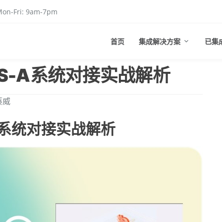
on-Fri: 9am-7pm
首页
集成解决方案
已集
S-A系统对接实战解析
蔡威
A系统对接实战解析