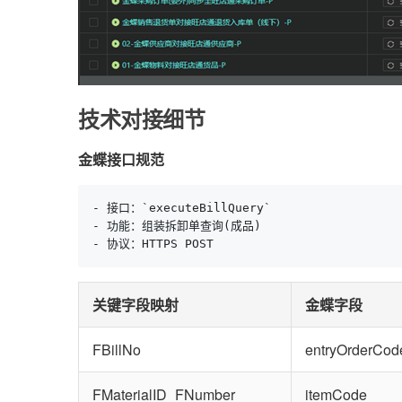
技术对接细节
金蝶接口规范
- 接口：`executeBillQuery`

- 功能：组装拆卸单查询(成品)

- 协议：HTTPS POST
关键字段映射
金蝶字段
FBillNo
entryOrderCod
FMaterialID_FNumber
itemCode