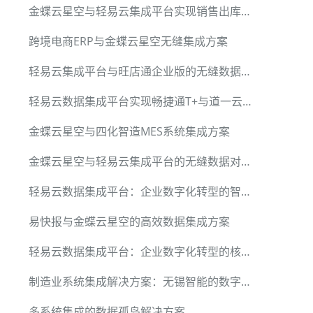
金蝶云星空与轻易云集成平台实现销售出库单数据无缝对接
跨境电商ERP与金蝶云星空无缝集成方案
轻易云集成平台与旺店通企业版的无缝数据对接方案
轻易云数据集成平台实现畅捷通T+与道一云无缝对接
金蝶云星空与四化智造MES系统集成方案
金蝶云星空与轻易云集成平台的无缝数据对接方案
轻易云数据集成平台：企业数字化转型的智能引擎
易快报与金蝶云星空的高效数据集成方案
轻易云数据集成平台：企业数字化转型的核心引擎
制造业系统集成解决方案：无锡智能的数字化转型实践
多系统集成的数据孤岛解决方案