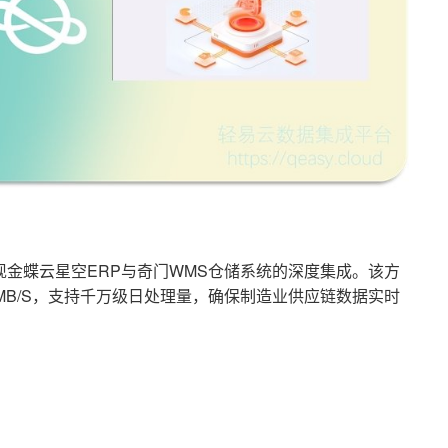
金蝶云星空ERP与奇门WMS仓储系统的深度集成。该方
MB/S，支持千万级日处理量，确保制造业供应链数据实时