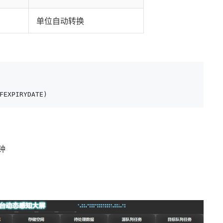
单位自动转换
XPIRYDATE)
钟