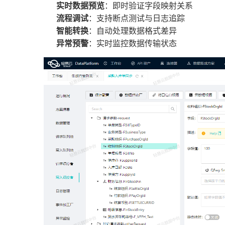
实时数据预览
：即时验证字段映射关系
流程调试
：支持断点测试与日志追踪
智能转换
：自动处理数据格式差异
异常预警
：实时监控数据传输状态